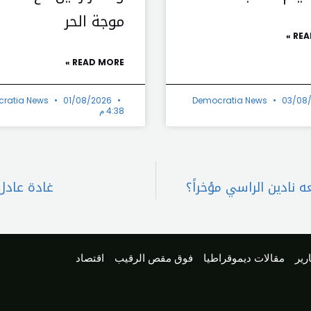
موجة الحر
REA
READ MORE »
ratia News
01/08/2026
Democratia News
03/08
4:38 م
 نادين الراسي مؤخراً؟
غادة عادل:
رير
مقالات ديموقراطيا
فوق مقص الرقيب
اقتصاد