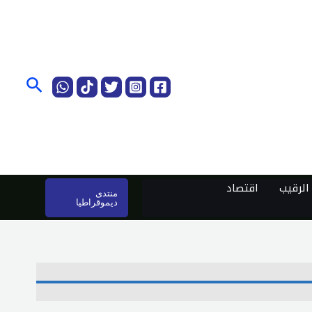
البحث
لرقيب
اقتصاد
منتدى
ديموقراطيا