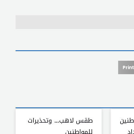
Print
طنين
طقس لاهب… وتحذيرات
اد
للمواطنين