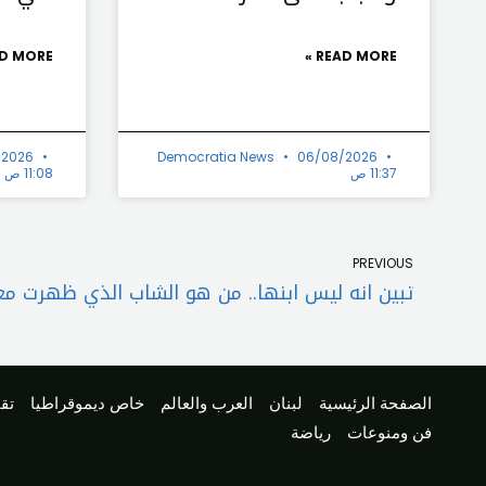
D MORE »
READ MORE »
/2026
Democratia News
06/08/2026
11:37 ص
11:08 ص
Prev
PREVIOUS
تبين انه ليس ابنها.. من هو الشاب الذي ظهرت معه
الصفحة الرئيسية
لبنان
العرب والعالم
خاص ديموقراطيا
تقا
فن ومنوعات
رياضة