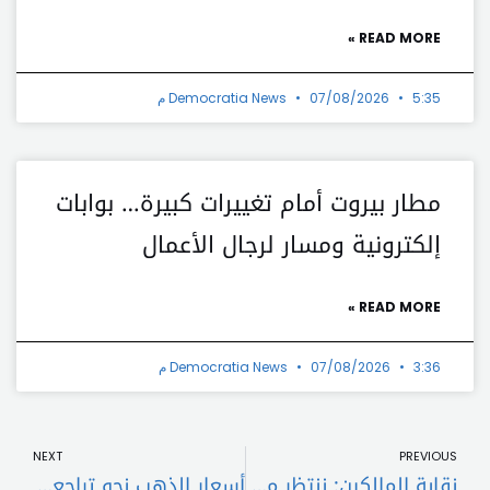
READ MORE »
5:35 م
07/08/2026
Democratia News
مطار بيروت أمام تغييرات كبيرة… بوابات
إلكترونية ومسار لرجال الأعمال
READ MORE »
3:36 م
07/08/2026
Democratia News
t
Prev
NEXT
PREVIOUS
نقابة المالكين: ننتظر من الكتل النيابية منع ارتكاب مخالفة دستورية
أسعار الذهب نحو تراجع جديد