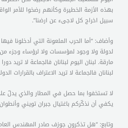
بهذه الأزمة الخطيرة وكأنهم رضخوا للأمر الوا
سبيل اخراج كل لاجىء عن ارضنا”.
وأضاف: “أما الحرب الملعونة التي أدخلونا فيها
لدولة ولا وجود لمؤسسات ولا لرؤساء وجزء من 
مارقة. لبنان اليوم لبنانان فالجماعة لا تريد 
لبنانان فالجماعة لا تريد الاعتراف بالقرارات الدولية ولا سيما ١٥٥٩ و١٧٠١ نعيش مع جماعة فوضى خطفوا الدولة 
لا تستخفوا بما حصل في المطار والذي يدلّ عل
يكفي أن نذكّركم باغتيال جبران تويني وأنطوان
وتابع: “هل تذكرون جوزف صادر المهندس العا