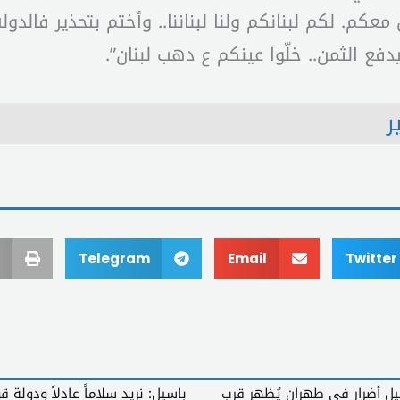
 معكم. لكم لبنانكم ولنا لبناننا.. وأختم بتحذير فالد
دفع الثمن.. خلّوا عينكم ع دهب لبنان”.
ر
Telegram
Email
Twitter
ليل أضرار في طهران يُظهر قرب
باسيل: نريد سلاماً عادلاً ودولة ق