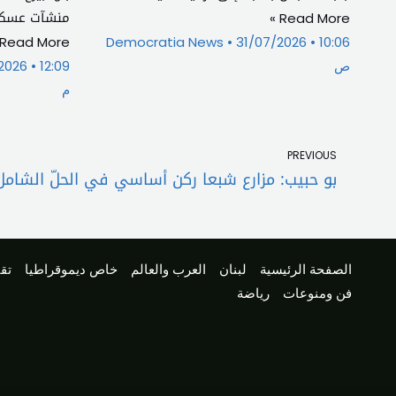
منشآت عسكر
Read More »
Read More »
Democratia News
31/07/2026
10:06
ص
12:09
2026
م
Prev
PREVIOUS
بو حبيب: مزارع شبعا ركن أساسي في الحلّ الشامل
الصفحة الرئيسية
لبنان
العرب والعالم
خاص ديموقراطيا
تقا
فن ومنوعات
رياضة