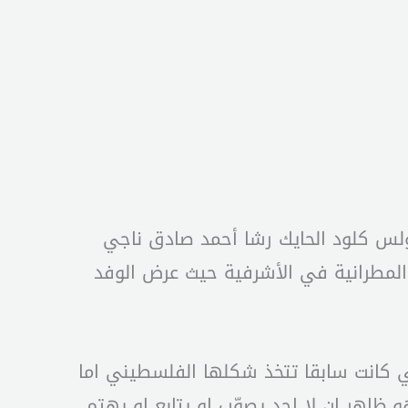
لس كلود الحايك رشا أحمد صادق ناجي
المطرانية في الأشرفية حيث عرض الوفد
ي كانت سابقا تتخذ شكلها الفلسطيني اما
ظاهر ان لا احد يصوّب او يتابع او يهتم