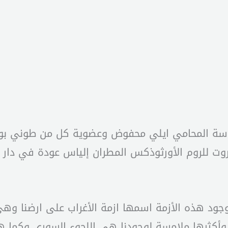
رئاسة المحامي ايلي محفوض وعضوية كل من طوني بو
وت للروم الأورثوذكس المطران إلياس عودة في دار 
جود هذه الأزمة اسمها ازمة الأغراب على ارضنا وه
وأكثرها ملامسة لوجودنا هي اللجوء السوري وكما هو 