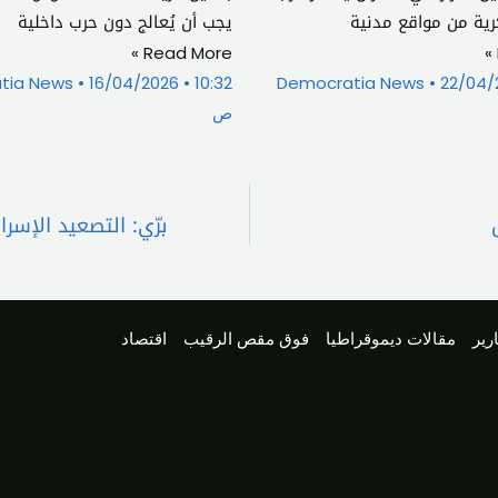
ية من مواقع مدنية
يجب أن يُعالج دون حرب داخلية
Read More »
tia News
16/04/2026
10:32
Democratia News
22/04/
ص
برّي: التصعيد الإسرائيلي الي
رير
مقالات ديموقراطيا
فوق مقص الرقيب
اقتصاد