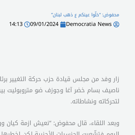
محفوض: “خلّوا عينكم ع ذهب لبنان”
14:13
09/01/2024
Democratia News
زار وفد من مجلس قيادة حزب حركة التغيير ب
ناصيف بسام خضر آغا وجوزف ضو متروبوليت بير
لتحركاته ونشاطاته.
وبعد اللقاء، قال محفوض: “نعيش ازمة كيان وو
اليوم فتشّعبت الجنسيات الأجنبية لكن اخطرها 