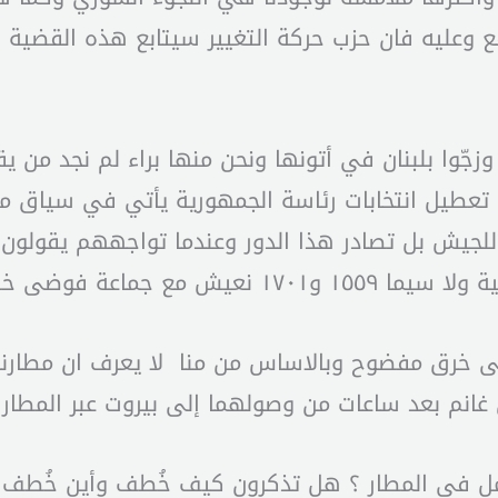
قع وعليه فان حزب حركة التغيير سيتابع هذه القضية 
 وزجّوا بلبنان في أتونها ونحن منها براء لم نجد من
تعطيل انتخابات رئاسة الجمهورية يأتي في سياق مت
دورا للجيش بل تصادر هذا الدور وعندما تواجههم يقولو
ورجالاتها أشبه بهياكل عظمية.
ى خرق مفضوح وبالاساس من منا لا يعرف ان مطارنا 
 غانم بعد ساعات من وصولهما إلى بيروت عبر المطار
مل في المطار ؟ هل تذكرون كيف خُطف وأين خُطف ول