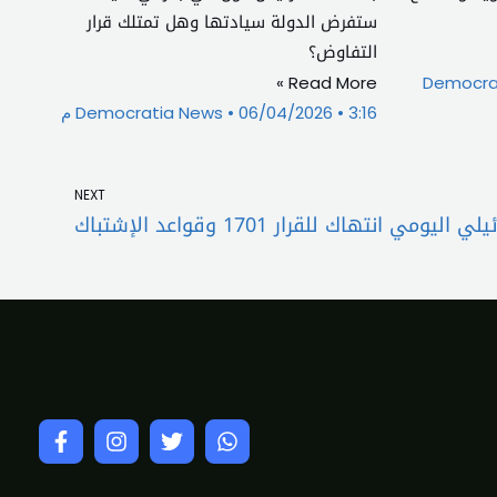
ستفرض الدولة سيادتها وهل تمتلك قرار
التفاوض؟
Read More »
Democra
3:16 م
06/04/2026
Democratia News
Next
NEXT
ومي انتهاك للقرار 1701 وقواعد الإشتباك