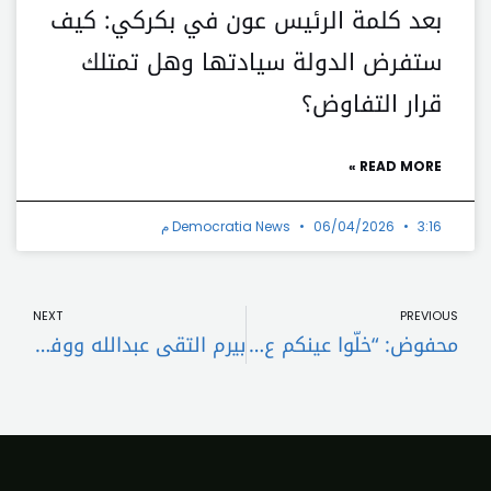
بعد كلمة الرئيس عون في بكركي: كيف
ستفرض الدولة سيادتها وهل تمتلك
قرار التفاوض؟
READ MORE »
3:16 م
06/04/2026
Democratia News
t
Prev
NEXT
PREVIOUS
محفوض: “خلّوا عينكم ع ذهب لبنان”
بيرم التقى عبدالله ووفد “التحرر العمالي”