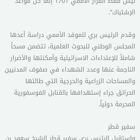
ليس فقط القرار الاممي 1701 إنما كل قواعد
الإشتباك”.
وقدم الرئيس بري للموفد الأممي دراسة أعدها
المجلس الوطني للبحوث العلمية، تتضمن مسحاً
شاملاً للإعتداءات الاسرائيلية وأمكنتها والأضرار
الناجمة عنها وعدد الشهداء في صفوف المدنيين
والمساحات الزراعية والحرجية التي طالتها
الحرائق جراء إستهدافها بالقنابل الفوسفورية
المحرمة دولياً.
سفير قطر
واستقبل الرئيس بري سفير قطر الشيخ سعود بن