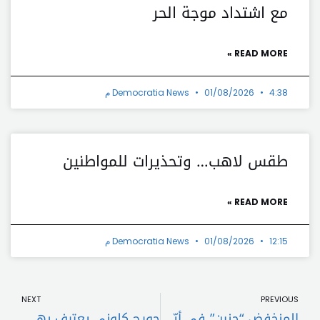
مع اشتداد موجة الحر
READ MORE »
4:38 م
01/08/2026
Democratia News
طقس لاهب… وتحذيرات للمواطنين
READ MORE »
12:15 م
01/08/2026
Democratia News
t
Prev
NEXT
PREVIOUS
المنخفض “حنين” في أيّامه الأعنف: إحذروا من الآتي!
جورج كلوني يعترف بهذا الأمر حول زوجته أمل علم الدين