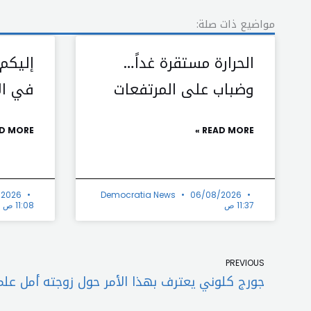
مواضيع ذات صلة:
الحرارة مستقرة غداً…
إليكم
وضباب على المرتفعات
في الأ
D MORE »
READ MORE »
/2026
Democratia News
06/08/2026
11:37 ص
11:08 ص
Prev
PREVIOUS
جورج كلوني يعترف بهذا الأمر حول زوجته أمل علم