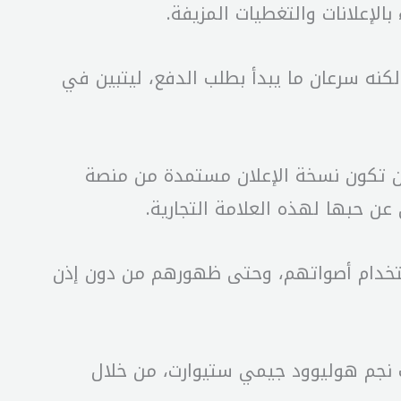
الإعلانات والتغطيات المزيفة.
رين بأنهم تخلصوا من “رسوم الشحن الصغيرة التي تبلغ 9.96 دولارات”، لكنه سرعان ما يبدأ بطلب الدفع، ليتبين في
 أن تكون نسخة الإعلان مستمدة من منصة
ن حبها لهذه العلامة التجارية.
ستخدام أصواتهم، وحتى ظهورهم من دون إذن
ستنساخ الصوت Respeecher من إعادة إنشاء صوت نجم هوليوود جيمي ستيوارت، من خلال