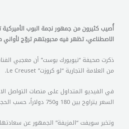
أُصيب كثيرون من جمهور نجمة البوب الأميركية ت
الاصطناعي، تظهر فيه محبوبتهم تروّج لأواني
ذكرت صحيفة “نيويورك بوست” أن معجبي الفنانة
من العلامة التجارية “لو كروزت” Le Creuset.
السعر يتراوح بين 180 و750 دولاراً، حسب الحجم والنوعية.
وتخبر سويفت “المزيفة” الجمهور عن سعادتها 