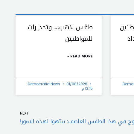
طنين
طقس لاهب… وتحذيرات
اد
للمواطنين
READ MORE »
Democratia News
01/08/2026
Democ
12:15 م
Next
NEXT
وج في هذا الطقس العاصف: تنبّهوا لهذه الامور!