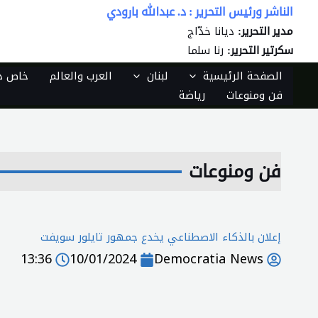
خطي
الناشر ورئيس التحرير : د. عبدالله بارودي
لى
ديانا خدّاج
مدير التحرير:
لمحتوى
رنا سلما
سكرتير التحرير:
الصفحة الرئيسية
لبنان
العرب والعالم
خاص دي
فن ومنوعات
رياضة
فن ومنوعات
إعلان بالذكاء الاصطناعي يخدع جمهور تايلور سويفت
13:36
10/01/2024
Democratia News