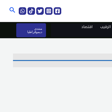
البحث
لرقيب
اقتصاد
منتدى
ديموقراطيا