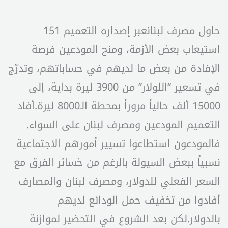
حاول مصرف لبنانعبر إصداره التعميم 151
استيعاب بعض الأزمة، ومنح المودعين فرصة
الإفادة من بعض ما لديهم في حساباتهم، وتدرّج
في تسعير “اللولار” من 3900 ليرة بداية، إلى
15000 ألف حالياً مروراً بمحطة الـ8000 ليرة.أفاد
التعميم المودعين ومصرف لبنان على السواء.
فالمودعون استطاعوا تسيير أمورهم الاجتماعية
نسبياً ببعض السيولة بالرغم من خسائر الفرق مع
السعر الفعلي للدولار، ومصرف لبنان والمصارف
أفادوا من تخفيف حمل الودائع لديهم
بالدولار.لكن بعد الشروع في التحضير لموازنة