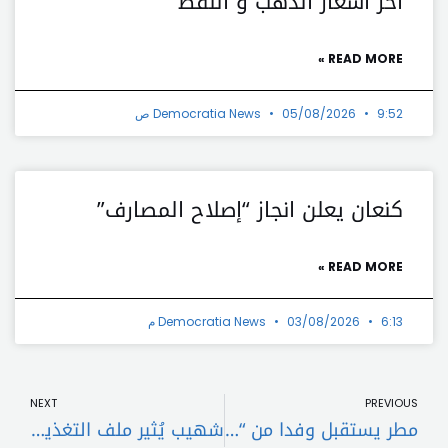
آخر أسعار الذهب و النفط
READ MORE »
9:52 ص
05/08/2026
Democratia News
كنعان يعلن انجاز “إصلاح المصارف”
READ MORE »
6:13 م
03/08/2026
Democratia News
t
Prev
NEXT
PREVIOUS
مطر يستقبل وفدا من “تجمع مالكي الابنية المؤجرة”
شهيب يُثير ملف التغذية الكهربائية لجوار مطمر الناعمة مع الحايك