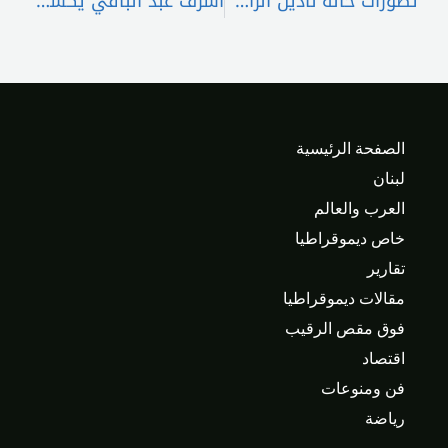
تطوّرات حالة نادين الراسي الصحيّة… ووالدتها في المستشفى أيضاً
أشرف عبد الباقي يكشف شخصيته في “جولة أخيرة”
الصفحة الرئيسية
لبنان
العرب والعالم
خاص ديموقراطيا
تقارير
مقالات ديموقراطيا
فوق مقص الرقيب
اقتصاد
فن ومنوعات
رياضة