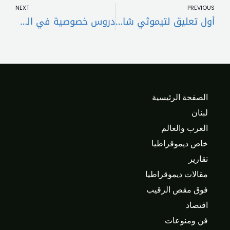
NEXT
PREVIOUS
أول تعليق لتيموثي شالاميت وسيلينا غوميز حول حديث الأخيرة بالسوء عن كايلي جينر
دروس خصوصية في الموسيقى لدى ” مركز صوفيا” – طرابلس
الصفحة الرئيسية
لبنان
العرب والعالم
خاص ديموقراطيا
تقارير
مقالات ديموقراطيا
فوق مقص الرقيب
اقتصاد
فن ومنوعات