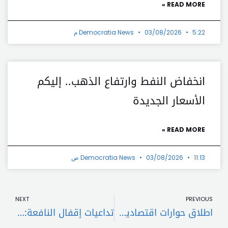
READ MORE »
5:22 م
03/08/2026
Democratia News
انخفاض النفط وارتفاع الذهب.. إليكم
الأسعار الجديدة
READ MORE »
11:13 ص
03/08/2026
Democratia News
t
Prev
NEXT
PREVIOUS
اطلاق حوارات اقتصادية واجتماعية في مجلس النواب خلال اجتماع ناقش تفعيل قانون تنظيم الشراكة بين القطاعين العام والخاص
تداعيات إقفال النافعة: فوضى وسيارات بأوراق مزورة.. وقطاعٌ مُهدد بالإقفال!