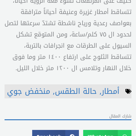
كثيف على المرتفعات تسوء معه الرؤية أحياناً،
تتساقط أمطار غزيرة وعنيفة أحياناً مترافقة
بعواصف رعدية ورياح ناشطة تشتدّ سرعتها لتصل
لحدود ال ٧٥ كلم/ساعة، ومن المتوقع تشكل
السيول على الطرقات مع انجرافات بالتربة،
تتساقط الثلوج على ارتفاع ١٤٠٠ متر وما فوق
خلال النهار وتلامس ال ١٢٠٠ متر خلال الليل.
أمطار
,
حالة الطقس
,
منخفض جوي
شارك المقال