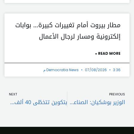
مطار بيروت أمام تغييرات كبيرة… بوابات
إلكترونية ومسار لرجال الأعمال
READ MORE »
3:36 م
07/08/2026
Democratia News
t
Prev
NEXT
PREVIOUS
الوزير بوشكيان: الصناعة في لبنان هي “طرابلس” ويجب أن تكون منصة إقتصادية
بتكوين تتخطّى 40 ألف دولار لأول مرّة هذا العام