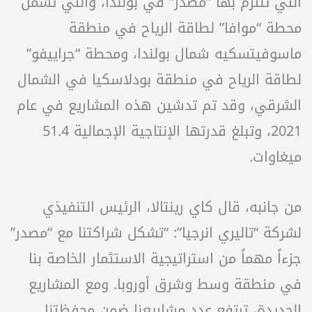
التي تلتزم بها “مصدر” في بولندا، والتي تشمل
محطة “موافا” لطاقة الرياح في منطقة
ماسوفيتسكيه شمال بولندا، ومحطة “جراييفو”
لطاقة الرياح في منطقة بودلاسكيا في الشمال
الشرقي، وقد تم تدشين هذه المشاريع في عام
2021، وتبلغ قدرتها الإنتاجية الإجمالية 51.4
ميغاوات.
من جانبه، قال كاي رينتالا، الرئيس التنفيذي
لشركة “تاليري انرجيا”: “تشكل شراكتنا مع “مصدر”
جزءاً مهماً من استراتيجية الاستثمار الخاصة بنا
في منطقة وسط وشرق أوروبا. ومع المشاريع
الجديدة، ترتفع عدد مشاريعنا ضمن محفظتنا