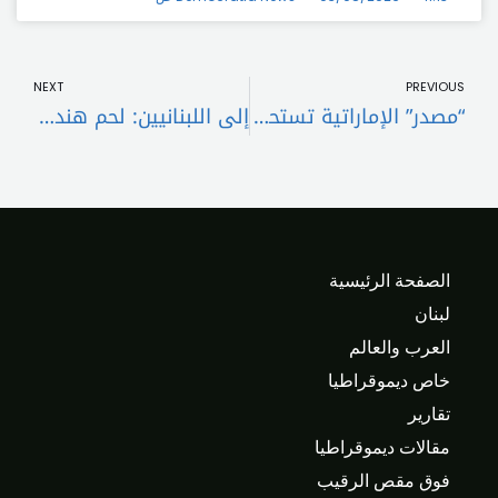
t
Prev
NEXT
PREVIOUS
“مصدر” الإماراتية تستحوذ على مشاريع طاقة متجددة في بولندا
إلى اللبنانيين: لحم هندي في الأسواق… إحذروا
الصفحة الرئيسية
لبنان
العرب والعالم
خاص ديموقراطيا
تقارير
مقالات ديموقراطيا
فوق مقص الرقيب