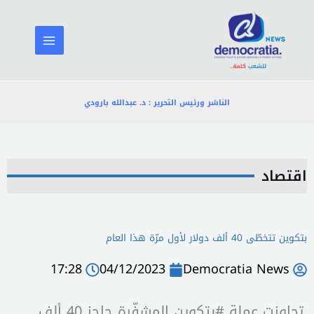
خطي
لى
لمحتوى
الناشر ورئيس التحرير : د. عبدالله بارودي
اقتصاد
بتكوين تتخطّى 40 ألف دولار لأول مرّة هذا العام
17:28
04/12/2023
Democratia News
تجاوزت عملة #بتكوين المشفّرة حاجز 40 ألف