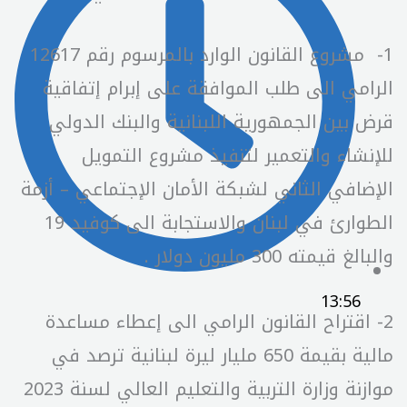
1- مشروع القانون الوارد بالمرسوم رقم 12617
الرامي الى طلب الموافقة على إبرام إتفاقية
قرض بين الجمهورية اللبنانية والبنك الدولي
للإنشاء والتعمير لتنفيذ مشروع التمويل
الإضافي الثاني لشبكة الأمان الإجتماعي – أزمة
الطوارئ في لبنان والاستجابة الى كوفيد 19
والبالغ قيمته 300 مليون دولار .
13:56
2- اقتراح القانون الرامي الى إعطاء مساعدة
مالية بقيمة 650 مليار ليرة لبنانية ترصد في
موازنة وزارة التربية والتعليم العالي لسنة 2023