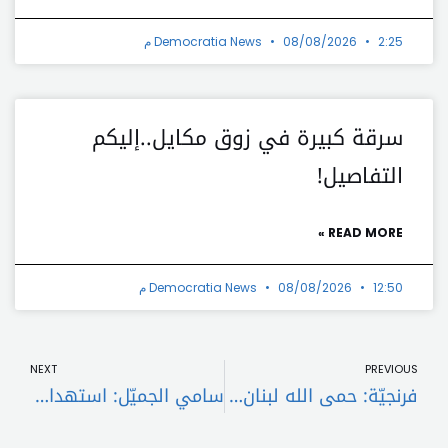
2:25 م
08/08/2026
Democratia News
سرقة كبيرة في زوق مكايل..إليكم
التفاصيل!
READ MORE »
12:50 م
08/08/2026
Democratia News
t
Prev
NEXT
PREVIOUS
فرنجيّة: حمى الله لبنان من عدو لا يميّز ولا يرحم
سامي الجميّل: استهداف إسرائيل لمواقع الجيش تعدٍّ صارخ للسيادة