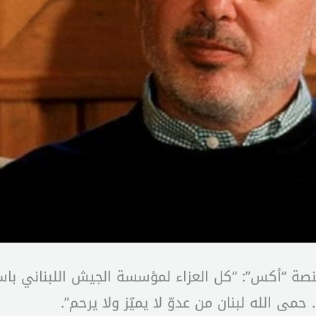
منصة “أكس”: “كل العزاء لمؤسسة الجيش اللبناني ب
مى الله لبنان من عدوّ لا يميّز ولا يرحم”.