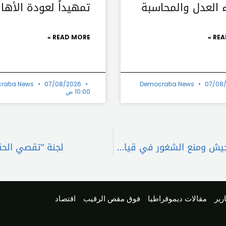
ء العدل والمحاسبة
تمهيداً لعودة الأها
READ MORE »
REA
ratia News
07/08/2026
Democratia News
07/08
10:00 ص
تيمور جنبلاط: على كل القوى السياسية تحصين الجيش ومنع الشغور في قيادته
لجنة “تقصي الحق
رير
مقالات ديموقراطيا
فوق مقص الرقيب
اقتصاد