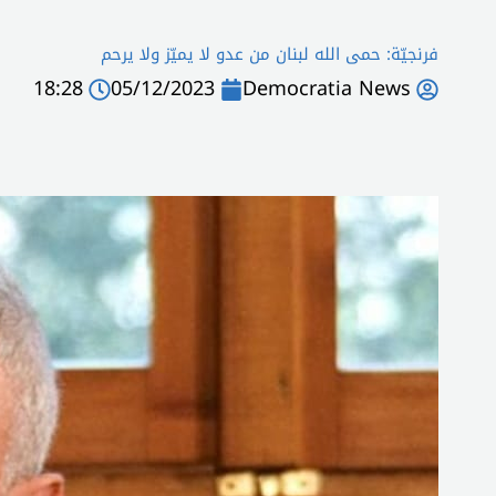
فرنجيّة: حمى الله لبنان من عدو لا يميّز ولا يرحم
18:28
05/12/2023
Democratia News