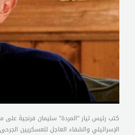
كتب رئيس تيار “المردة” سليمان فرنجية على 
الإسرائيلي والشفاء العاجل للعسكريين الجرحى. ح