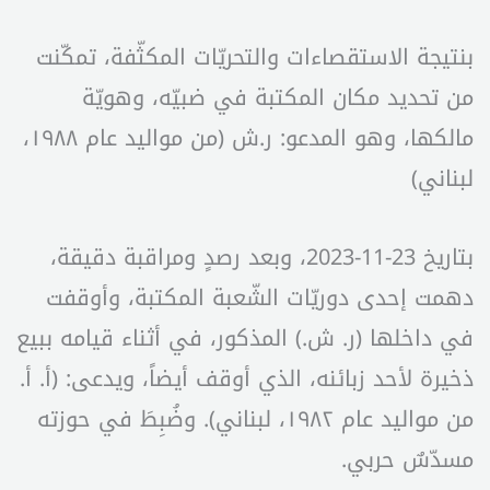
بنتيجة الاستقصاءات والتحريّات المكثّفة، تمكّنت
من تحديد مكان المكتبة في ضبيّه، وهويّة
مالكها، وهو المدعو: ر.ش (من مواليد عام ۱۹۸۸،
لبناني)
بتاريخ 23-11-2023، وبعد رصدٍ ومراقبة دقيقة،
دهمت إحدى دوريّات الشّعبة المكتبة، وأوقفت
في داخلها (ر. ش.) المذكور، في أثناء قيامه ببيع
ذخيرة لأحد زبائنه، الذي أوقف أيضاً، ويدعى: (أ. أ.
من مواليد عام ۱۹۸۲، لبناني). وضُبِطَ في حوزته
مسدّسٌ حربي.