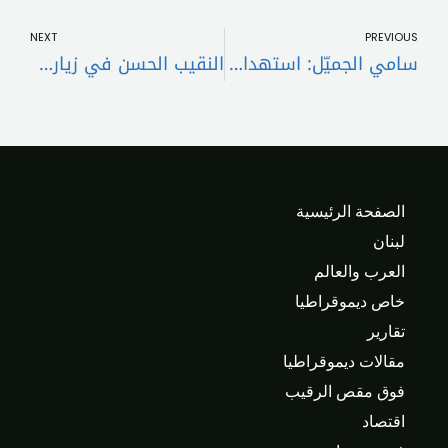
t
Prev
NEXT
PREVIOUS
سامي الجميّل: استهداف إسرائيل لمواقع الجيش تعدٍّ صارخ للسيادة
النقيب الحسن في زيارة بروتوكولية الى عين التينة على رأس وفد من نقابة المحامين في طرابلس
الصفحة الرئيسية
لبنان
العرب والعالم
خاص ديموقراطيا
تقارير
مقالات ديموقراطيا
فوق مقص الرقيب
اقتصاد