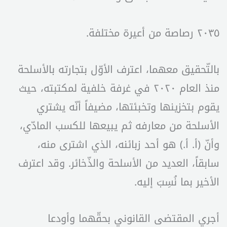
٢٠٣٥ رصاصة من أعيرة مختلفة.
بالتّحقيق معهما، اعترف الأوّل بتجارته بالأسلحة
منذ العام ۲۰۲۰ في غرفة خلفية لمكتبته، حيث
يقوم بتخزينها وتخبئتها، مضيفاً أنّه يشتري
الأسلحة من معارفه ثم يبيعها للكسب المادّي،
وأنّ (أ. أ.) هو أحد زبائنه، الذي اشترى منه،
سابقاً، العديد من الأسلحة والذّخائر. وقد اعترف
الأخير بما نُسِبَ إليه.
أجري المقتضى القانوني بحقّهما وأودعا