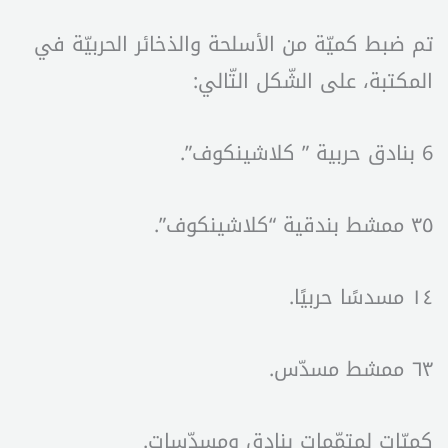
تم ضبط كميّة من الأسلحة والذخائر الحربيّة في
المكتبة، على الشّكل التّالي:
6 بنادق حربية ” كلاشينكوف”.
٣٥ ممشط بندقية “كلاشينكوف”.
١٤ مسدسًا حربيًا.
٦٣ ممشط مسدّس.
كميّات لمتمّمات بنادق ومسدّسات.