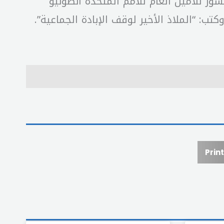
ر للأمين العام ‏للأمم المتحدة انطونيو
Print