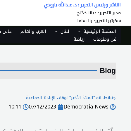
خطي
الناشر ورئيس التحرير : د. عبدالله بارودي
لى
ديانا خدّاج
مدير التحرير:
لمحتوى
رنا سلما
سكرتير التحرير:
الصفحة الرئيسية
لبنان
العرب والعالم
خاص دي
فن ومنوعات
رياضة
Blog
جنبلاط: انه “الملاذ الأخير” لوقف الإبادة الجماعية
10:11
07/12/2023
Democratia News