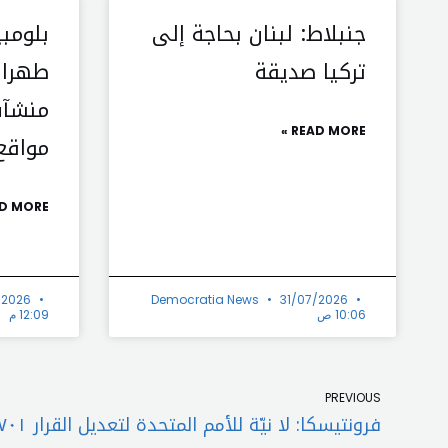
جنبلاط: لبنان بحاجة إلى
بلومبي
تركيا صديقة
طهران
منشآت
READ MORE »
مواقع
D MORE »
/2026
Democratia News
31/07/2026
10:06 ص
12:09 م
Prev
PREVIOUS
فرونتيسكا: لا نيّة للأمم المتحدة لتعديل القرار ١٧٠١!