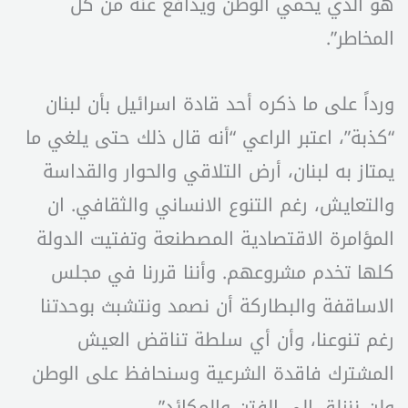
هو الذي يحمي الوطن ويدافع عنه من كل
المخاطر”.
ورداً على ما ذكره أحد قادة اسرائيل بأن لبنان
“كذبة”، اعتبر الراعي “أنه قال ذلك حتى يلغي ما
يمتاز به لبنان، أرض التلاقي والحوار والقداسة
والتعايش، رغم التنوع الانساني والثقافي. ان
المؤامرة الاقتصادية المصطنعة وتفتيت الدولة
كلها تخدم مشروعهم. وأننا قررنا في مجلس
الاساقفة والبطاركة أن نصمد ونتشبث بوحدتنا
رغم تنوعنا، وأن أي سلطة تناقض العيش
المشترك فاقدة الشرعية وسنحافظ على الوطن
ولن ننزلق الى الفتن والمكائد”.