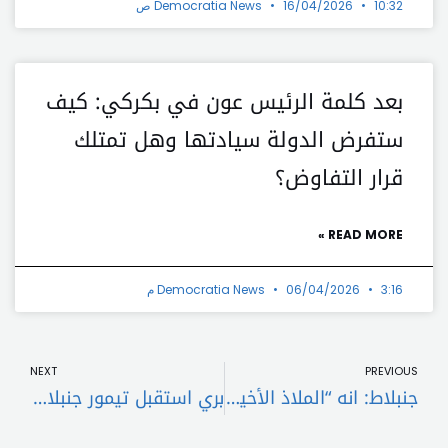
10:32 ص
16/04/2026
Democratia News
بعد كلمة الرئيس عون في بكركي: كيف
ستفرض الدولة سيادتها وهل تمتلك
قرار التفاوض؟
READ MORE »
3:16 م
06/04/2026
Democratia News
t
Prev
NEXT
PREVIOUS
جنبلاط: انه “الملاذ الأخير” لوقف الإبادة الجماعية
بري استقبل تيمور جنبلاط ووفد اشتراكي.. شهيّب بعد اللقاء: الحوار هو الكفيل بإنتاج رئيس للجمهورية