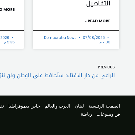
التفاصيل
D MORE »
READ MORE »
/2026
Democratia News
07/08/2026
7:06 م
5:35 م
Prev
PREVIOUS
الراعي من دار الافتاء: سنُحافظ على الوطن ولن ننز
الصفحة الرئيسية
لبنان
العرب والعالم
خاص ديموقراطيا
تقا
فن ومنوعات
رياضة