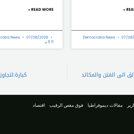
READ MORE »
REA
ratia News
07/08/2026
Democratia News
07/08
5:11 م
لق الى الفتن والمكائد
كبارة:لتجاو
رير
مقالات ديموقراطيا
فوق مقص الرقيب
اقتصاد