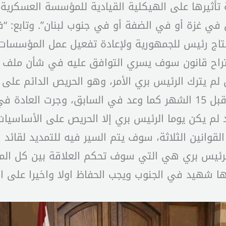
تأثيرها على الهيكلية القيادية للمؤسسة العسكرية. ف
ن في غزة أو في الضفة أو في جنوب لبنان”. وتابع: “
انتاج رئيس للجمهورية ولإعادة تفعيل عمل المؤسسات
راح قانون سوف يسري التوافق عليه في شأن ملف ال
ن لم يترك الرئيس بري الأمر، وهو الحريص الدائم عل
الى هيئة مكتب يوم الاثنين والى جلسة عامة قبل 15 الشهر كما وعد ف
قد لم يكن يوما الرئيس بري إلا الحريص على الأساسي
القوانين الثلاثة، سوف يتم السير فيه للتمديد لقائد 
الرئيس بري هي التي سوف تحكم العلاقة بين كل ا
شهيد في الجنوب ويجب الحفاظ اولا واخيرا على ا