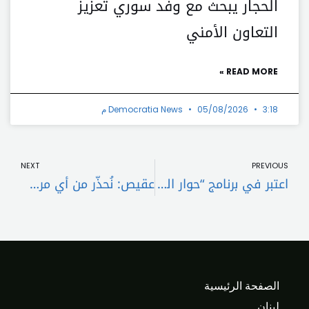
الحجار يبحث مع وفد سوري تعزيز
التعاون الأمني
READ MORE »
3:18 م
05/08/2026
Democratia News
t
Prev
NEXT
PREVIOUS
اعتبر في برنامج “حوار النهار” أن حماية لبنان تكون بإنتخاب رئيس مطر: مع تطبيق الـ ١٧٠١ وانتشار الجيش على الحدود ونرفض دعوات العسكرة والتسلّح
عقيص: نُحذّر من أي مرسوم تفرّغ في “اللبنانية” لا يراعي الكفاءة والتوازن
الصفحة الرئيسية
لبنان