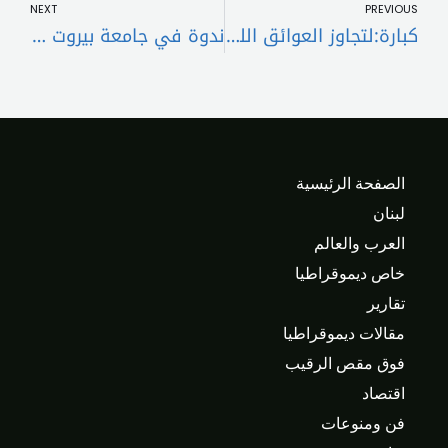
NEXT
PREVIOUS
كبارة:لتجاوز العوائق اللوجستية في الإدارات لتخفيف المعاناة
ندوة في جامعة بيروت العربية عن “استراتيجية التغلب على الازمة في لبنان”: لإقرار قانون إعادة هيكلة المصارف
الصفحة الرئيسية
لبنان
العرب والعالم
خاص ديموقراطيا
تقارير
مقالات ديموقراطيا
فوق مقص الرقيب
اقتصاد
فن ومنوعات