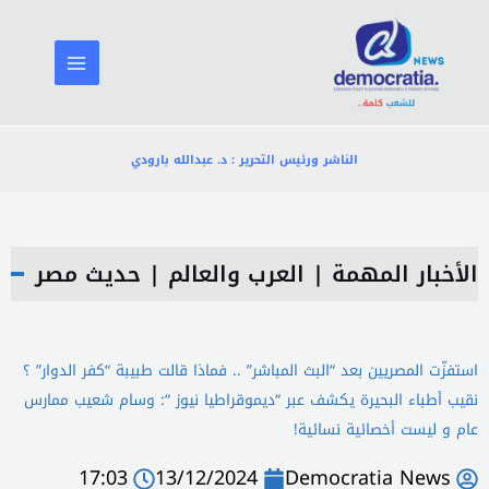
خطي
لى
لمحتوى
الناشر ورئيس التحرير : د. عبدالله بارودي
الأخبار المهمة
|
العرب والعالم
|
حديث مصر
استفزّت المصريين بعد “البث المباشر” .. فماذا قالت طبيبة “كفر الدوار” ؟
نقيب أطباء البحيرة يكشف عبر “ديموقراطيا نيوز “: وسام شعيب ممارس
عام و ليست أخصائية نسائية!
17:03
13/12/2024
Democratia News