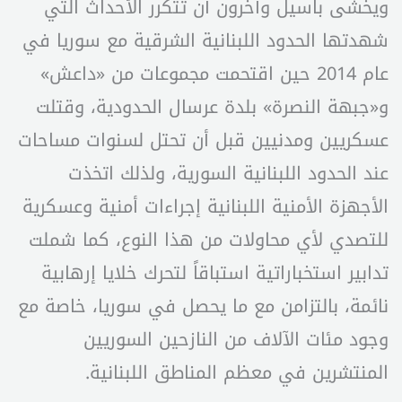
ويخشى باسيل وآخرون أن تتكرر الأحداث التي
شهدتها الحدود اللبنانية الشرقية مع سوريا في
عام 2014 حين اقتحمت مجموعات من «داعش»
و«جبهة النصرة» بلدة عرسال الحدودية، وقتلت
عسكريين ومدنيين قبل أن تحتل لسنوات مساحات
عند الحدود اللبنانية السورية، ولذلك اتخذت
الأجهزة الأمنية اللبنانية إجراءات أمنية وعسكرية
للتصدي لأي محاولات من هذا النوع، كما شملت
تدابير استخباراتية استباقاً لتحرك خلايا إرهابية
نائمة، بالتزامن مع ما يحصل في سوريا، خاصة مع
وجود مئات الآلاف من النازحين السوريين
المنتشرين في معظم المناطق اللبنانية.