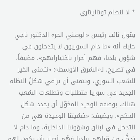
* لا لنظام توتاليتاري
يقول نائب رئيس «الوطني الحر» الدكتور ناجي
حايك أنه «ما دام السوريون لا يتدخلون في
شؤون بلدنا، فهم أحرار باختياراتهم»، مضيفاً،
في تصريح، لـ«الشرق الأوسط»: «نتمنى الخير
للشعب السوري، ونتمنى أن يراعي شكلُ النظام
الجديد في سوريا متطلبات وتطلعات الشعب
هناك، بوصفه الوحيد المخوَّل أن يحدد شكل
الحكم». ويضيف: «خشيتنا الوحيدة هي من
التدخل في لبنان وشؤوننا الداخلية، وما دام لا
تدخُّل من قِبلهم ببلدنا فهُم أحرار بأن يكون لهم