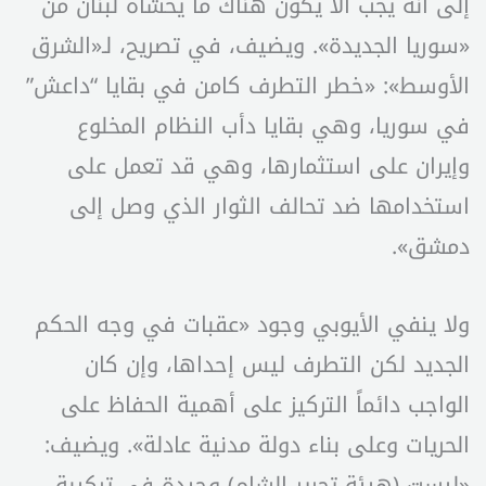
إلى أنه يجب ألا يكون هناك ما يخشاه لبنان من
«سوريا الجديدة». ويضيف، في تصريح، لـ«الشرق
الأوسط»: «خطر التطرف كامن في بقايا “داعش”
في سوريا، وهي بقايا دأب النظام المخلوع
وإيران على استثمارها، وهي قد تعمل على
استخدامها ضد تحالف الثوار الذي وصل إلى
دمشق».
ولا ينفي الأيوبي وجود «عقبات في وجه الحكم
الجديد لكن التطرف ليس إحداها، وإن كان
الواجب دائماً التركيز على أهمية الحفاظ على
الحريات وعلى بناء دولة مدنية عادلة». ويضيف:
«ليست (هيئة تحرير الشام) وحيدة في تركيبة