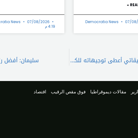
REA
ratia News
07/08/2026
Democratia News
07/08
4:19 م
اجتماع في السراي بحث في موضوع السجون… وميقاتي أعطى توجيهاته للكشف عليها
سليمان: أفضل رئيس
رير
مقالات ديموقراطيا
فوق مقص الرقيب
اقتصاد