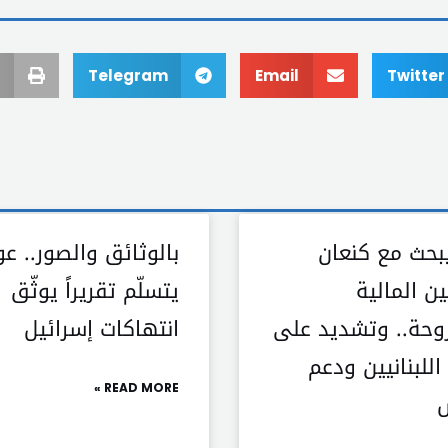
Telegram
Email
Twitter
بحث مع كنعان
بالوثائق والصور.. ع
ين المالية
يتسلّم تقريراً يوثّق
وحة.. وتشديد على
انتهاكات إسرائيل
للبنانيين ودعم
READ MORE »