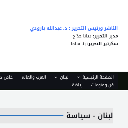
خطي
لى
لمحتوى
الناشر ورئيس التحرير : د. عبدالله بارودي
مدير التحرير:
ديانا خدّاج
سكرتير التحرير:
رنا سلما
الصفحة الرئيسية
لبنان
العرب والعالم
خاص دي
فن ومنوعات
رياضة
لبنان - سياسة