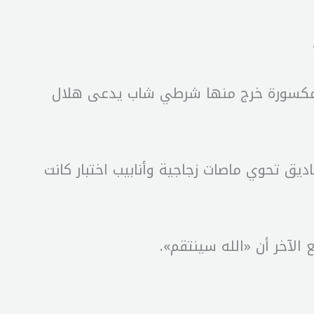
فذة مكسورة خرج منها شرطي شاب يدعى هلال
ديق تحوي ماصات زجاجية وأنابيب اختبار كانت