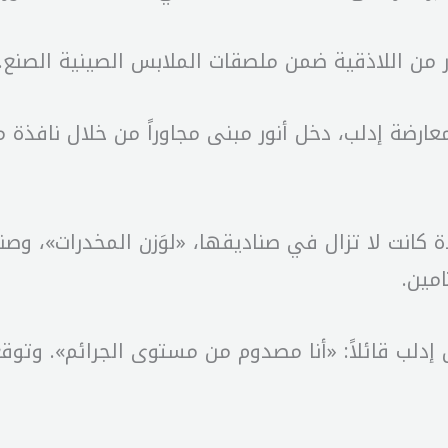
ر من اللاذقية ضمن ملصقات الملابس الصينية الصنع.
المعارضة إدلب، دخل أنور مبنى مجاوراً من خلال نا
انت لا تزال في صناديقها، «لوَزن المخدرات»، وصنا
مين.