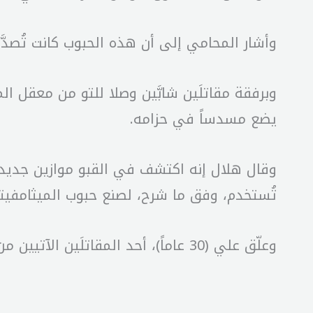
وأشار المحامي إلى أن هذه الحبوب كانت تُصدَّ
وبرفقة مقاتلَين شابَّين وصلا للتو من معقل 
يضع مسدساً في حزامه.
وقال هلال إنه اكتشف في القبو موازين جديدة ك
تُستخدم، وفق ما شرح، لصنع حبوب الميثامفيتا
وعلّق علي (30 عاماً)، أحد المقاتلَين الآتيين من إدلب قائلاً: «أنا مصدوم من مستوى الجرائم». وتوقع الآخر أن «الله سينتقم».