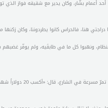
راجتي هنا، فالحراس كانوا يطردوننا، وكان رَكنها مم
ام، ونهبوا كل ما في طابقَيه، ولم يوفّر غضبهم شيئا
وفي حين ذكّر نمر بمواكِب المر