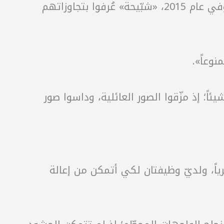
السكني، هي مقر إقامة منذر الأسد، وهو ابن أحد أعمام بشّار، وكان يدير مع شقيقه فواز الذي توفي عام 2015، «شبّيحة» عُرفوا بتجاوزاتهم
نوعاً».
ً؛ إذ مزّقوا الصور العائلية، وداسوا صور
افَقة التي كانت تمرّ مسرعة في الشارع، قال: «أكسب 20 دولاراً شهرياً، ولديّ وظيفتان لكي أتمكن من إعالة