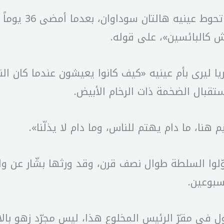
واستهجن مضر غانم
 كالبائسين»، على قوله.
يا ليرى بأم عينيه «كيف كانوا يعيشون عندما كان ا
استقبال الضخمة ذات الرخام الأبيض.
هنا، ما دام يهتم للناس، وما دام لا يذلّنا».
وّلوا السلطة طوال نصف قرن، وقد ورثها بشّار عن 
سبوعين.
جول في مقرّ الرئيس المخلوع هذا، ليس مجرّد زهو با