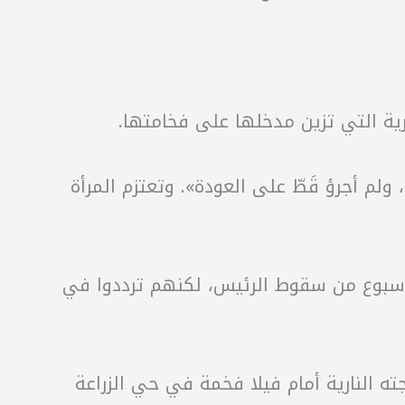
ية التي تزين مدخلها على فخامتها.
دونا، ولم أجرؤ قَطّ على العودة». وتعتزم المرأة
د أسبوع من سقوط الرئيس، لكنهم ترددوا في
 دراجته النارية أمام فيلا فخمة في حي الزراعة