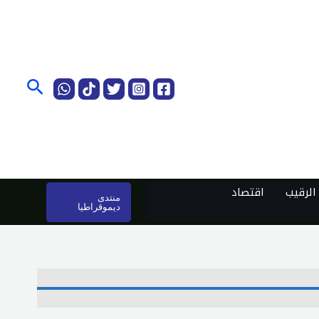
البحث
لرقيب
اقتصاد
منتدى
ديموقراطيا