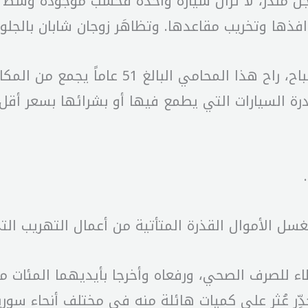
جل منذر، لا تزال سيارة واحدة فحسب موجودة وسط ز
ذها وتخريب مقاعدها. وتظاهَر زوجان شابان بالجل
أما حسن أنور فانشغل بمهمة أخرى. فمنذ الصبا
ادرة السيارات التي يطمع فيها أو بشرائها بسعر أقل 
غسل الأموال القذرة المتأتية من أعمال التهريب التي
 للصرف الصحي، ورفعاه وأخرجا بأيديهما المئات من 
ّر عُثر على كميات هائلة منه في مختلف أنحاء سوريا