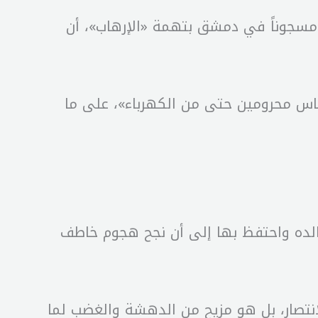
 (26 عاماً) الذي بدا شاحباً تحوط عينيه هالتان سوداوان، بعدما أمضى 36 يوماً مسجوناً في دمشق بتهمة «الإرهاب»، أن
لناس محرومين حتى من الكهرباء»، على ما
والده واحتفظ بها إلى أن نجح هجوم خاطف
لانتصار، بل هو مزيح من الدهشة والغضب لما