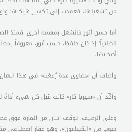
وفي وكالة «سيريا كار» التي يملكها حافظ، ن
من تشغيلها، فعمدت إلى تكسير هيكلها ونواف
قضائياً؛ إذ كان حافظ، حسب أنور، معروفاً بمص
أصحابها.
وأضاف أن «دعاوى عدة رُفعَت» في هذا الشأن.
وأكّد أن «سيريا كار» كانت قبل كل شيء أداةً ل
وعلى الرصيف، توقّف اثنان من المارة فوق غطاء
حبوب من «الكبتاغون»، وهو عقار اصطناعي مخدِ