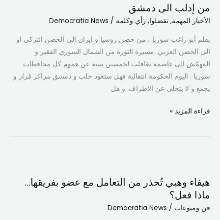
من إدلب الى دمشق
مطار
الى
الأخبار المهمة
,
تفضلوا
,
رأي وكلمة
/
Democratia News
رينيه
دمشق
معوض
بقلم أبو راغب سوريا ، من حضن روسيا و ايران الى الحضن التركي او
الى الحضن العربي .مسيرة الثورة من الشمال السوري الفقير و
المهمّش الى عاصمة تغافلت لخمسين سنة عن هموم كل محافظات
سوريا . اليوم الحكومة انتقالية فهل ستعود حلب و دمشق مراكز قرار و
يجمع و لا يتخلى عن الاطراف. و هل
قراءة المزيد »
هيفاء
وهبي
هيفاء وهبي تُحذر من التعامل مع عضو بفريقها…
تُحذر
ماذا فعل؟
من
فن ومنوعات
/
Democratia News
التعامل