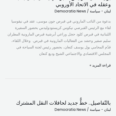
وعقله في الاتحاد الأوروبي
القبرصي
لبنان - سياسة
/
Democratia News
يحمل
لبنان
بدعوة من النائب الماروني في قبرص جون موسى، عقد في نيقوسيا
بقلبه
لقاء مع الرئيس القبرصي نيكوس كريستودوليدس بحضور السفيرة
وعقله
اللبنانية في قبرص كلود حجل وراعي أبرشية قبرص المارونية المطران
في
سليم صفير وحشد من الفعاليات المارونية في قبرص. وخلال اللقاء،
الاتحاد
قدّم المحامي بول يوسف كنعان، بحضور رئيس لجنة السياحة في
الأوروبي
المجلس الاقتصادي والاجتماعي الشيخ وديع كنعان
قراءة المزيد »
بالتّفاصيل..
خطٌّ
بالتّفاصيل.. خطٌّ جديد لحافلات النقل المشترك
جديد
لبنان - سياسة
/
Democratia News
لحافلات