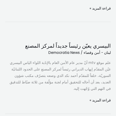
قراءة المزيد »
البيسري
يعيّن
البيسري يعيّن رئيساً جديداً لمركز المصنع
رئيساً
لبنان - أمن وقضاء
/
Democratia News
جديداً
لمركز
علم موقع mtv أنّ مدير عام الأمن العام بالإنابة اللواء الياس البيسري
المصنع
عيّن المقدّم إيهاب الديراني رئيساً لمركز المصنع على الحدود اللبنانيّة
السوريّة، خلفاً للمقدّم أحمد نكد الذي وضعه بتصرّف مكتب شؤون
العديد، بعد أن أحاله للتحقيق أمام لجنة مؤلّفة من ثلاثة ضبّاط للتدقيق
في التهم التي وُجّهت إليه.
قراءة المزيد »