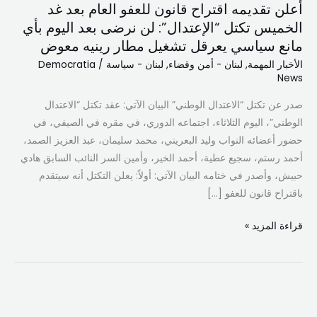
أعلن تقديمه اقتراح قانون للعفو العام بعد غد
اقتراح
الخميس تكتل “الإعتدال”: لن نرضى بعد اليوم بأي
قانون
مانع سياسي يعرقل تشغيل مطار رينيه معوض
للعفو
العام
الأخبار المهمة
,
لبنان - أمن وقضاء
,
لبنان - سياسة
/
Democratia
News
بعد
غد
صدر عن تكتل “الاعتدال الوطني” البيان الآتي: عقد تكتل “الاعتدال
الخميس
الوطني”، اليوم الثلاثاء، اجتماعه الدوري، في مقره في الصيفي، في
تكتل
حضور أعضائه النواب وليد البعريني، محمد سليمان، عبد العزيز الصمد،
“الإعتدال”:
أحمد رستم، سجيع عطية، أحمد الخير، وأمين السر النائب السابق هادي
لن
حبيش، وأصدر في ختامه البيان الآتي: أولاً: يعلن التكتل أنه سيتقدم
نرضى
باقتراح قانون للعفو […]
بعد
اليوم
قراءة المزيد »
بأي
مانع
سياسي
يعرقل
من
تشغيل
إدلب