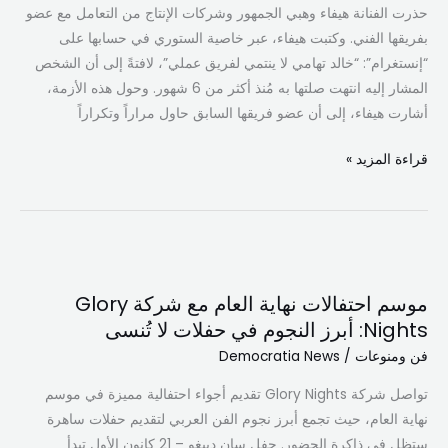
مع
حذرت الفنانة هيفاء وهبي الجمهور وشركات الإنتاج من التعامل مع عضو
عضو
بفريقها الفني. وكتبت هيفاء، عبر خاصية الستوري في حسابها على
بفريقها…
“إنستغرام”: “خالد تهامي لا ينتمي لفريق عملي”، لافتةً إلى أن الشخص
ماذا
المشار إليه انتهت صلتها به مُنذ أكثر من 6 شهور. وحول هذه الأزمة،
فعل؟
أشارت هيفاء، إلى أن عضو فريقها السابق حاول مراراً وتكراراً
قراءة المزيد »
موسم
احتفالات
موسم احتفالات نهاية العام مع شركة Glory
نهاية
Nights: أبرز النجوم في حفلات لا تُنسى
العام
فن ومنوعات
/
Democratia News
مع
شركة
تواصل شركة Glory Nights تقديم أجواء احتفالية مميزة في موسم
Glory
نهاية العام، حيث تجمع أبرز نجوم الفن العربي لتقديم حفلات ساهرة
Nights:
ستظل في ذاكرة الحضور. حفل سان دييغو – 21 كانون الأول تبدأ