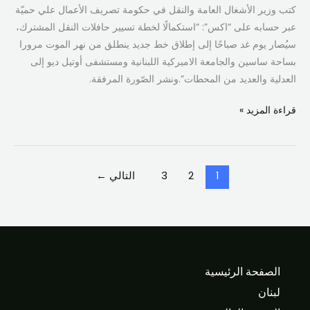
النقل
كتب وزير الأشغال العامة والنقل في حكومة تصريف الأعمال علي حميّة
المشترك
عبر حسابه على “اكس”: “استكمالًا لخطة تسيير حافلات النقل المشترك،
سيُصار يوم غد صباحًا إلى إطلاق خط جديد ينطلق من نهر الموت مرورا
بساحة ساسين والجامعة الاميركية اللبنانية ومستشفى أوتيل ديو إلى
العدلية والعديد من المحطات”.ونشر الصّورة المرفقة.
قراءة المزيد »
1
2
3
التالي
←
الصفحة الرئيسية
لبنان