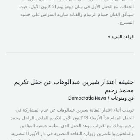
أبرز
الحفلات مع الحفل الأول في سان دييغو يوم 21 كانون الأول، حيث
النجوم
سيتألق الفنان حسام الرسام والفنانة سارية السواس على خشبة
في
المسرح،
حفلات
لا
قراءة المزيد »
تُنسى
حقيقة
اعتذار
حقيقة اعتذار شيرين عبدالوهاب عن حفل تكريم
شيرين
محمد رحيم
عبدالوهاب
فن ومنوعات
/
Democratia News
عن
حفل
ترددت أنباء اعتذار الفنانة شيرين عبدالوهاب عن عدم المشاركة في
تكريم
الحفل المقام غداً الأربعاء 18 كانون الأول لتكريم الملحن الراحل محمد
محمد
رحيم، وذلك مع اقتراب موعد الحفل الذي تنظمه جمعية المؤلفين
رحيم
والملحنين والناشرين ووزارة الثقافة المصرية في دار الأوبرا المصرية.