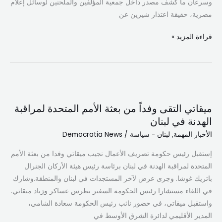
وسرعان ما كشف مصدر داخل جمعية المؤلفين والملحنين لوسائل إعلام
مصرية، حقيقة اعتذار شيرين عن
قراءة المزيد »
ميقاتي
التقى
ميقاتي التقى وفداً من بعثة الأمم المتحدة لمراقبة
وفداً
الهدنة في لبنان
من
الأخبار المهمة
,
لبنان - سياسة
/
Democratia News
بعثة
الأمم
إستقبل رئيس حكومة تصريف الأعمال نجيب ميقاتي وفدا من بعثة الأمم
المتحدة
المتحدة لمراقبة الهدنة في لبنان برئاسة رئيس هيئة الأركان الجنرال
لمراقبة
باتريك غوشا. وجرى عرض لآخر المستجدات في لبنان والمنطقة.وشارك
الهدنة
في اللقاء مستشارا رئيس الحكومة السفير بطرس عساكر وزياد ميقاتي.
في
واستقبل ميقاتي، في حضور نائب رئيس الحكومة سعادة الشامي،
لبنان
المدير الأقليمي لدائرة الشرق الأوسط في