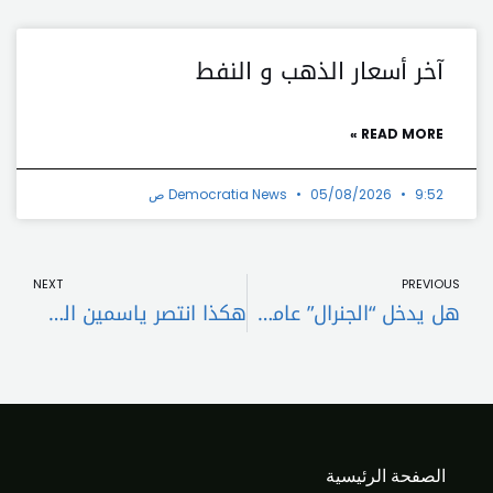
آخر أسعار الذهب و النفط
READ MORE »
9:52 ص
05/08/2026
Democratia News
t
Prev
NEXT
PREVIOUS
هل يدخل “الجنرال” عامه الواحد والستّين في القصر؟
هكذا انتصر ياسمين الشام
الصفحة الرئيسية