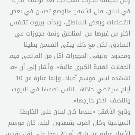
في لبنان، قال الأشقر: «الوضع تحسن في بعض
القطاعات وبعض المناطق، وبدأت بيروت تتنفس
أكثر من غيرها من المناطق وثمة حجوزات في
الفنادق، لكن مع ذلك يبقى التحسن بطيئا
ومحدودا وتبقى الحجوزات أقل من المرتجى فيما
الحفلات الفنية الكبرى غائبة». وأشار إلى أن «ما
نشهده ليس موسم أعياد، وإنما عبارة عن 10
أيام سيقضي خلالها الناس نصفها في البيوت
والنصف الآخر خارجها».
وتابع الأشقر: «عندما كان لبنان على الخارطة
السياحية وكان العرب يقصدون البلد، كان موسم
الأعياد عبارة عن شهر أو 20 يوما على أقل تقدير،