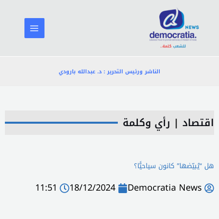
خطي
لى
لمحتوى
الناشر ورئيس التحرير : د. عبدالله بارودي
اقتصاد
|
رأي وكلمة
هل “يُبيّضها” كانون سياحيًّا؟
11:51
18/12/2024
Democratia News