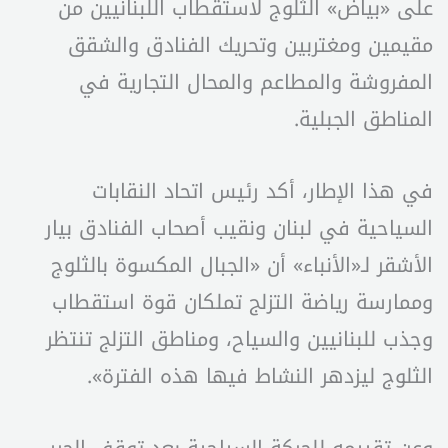
على «بياض» الثلوج لاستقطاب اللبنانيين من
مقيمين ومغتربين وتحريك الفنادق والشقق
المفروشة والمطاعم والمحال التجارية في
المناطق الجبلية.
في هذا الإطار، أكد رئيس اتحاد النقابات
السياحية في لبنان ونقيب أصحاب الفنادق بيار
الأشقر لـ«الأنباء» أن «الجبال المكسوة بالثلوج
وممارسة رياضة التزلج تملكان قوة استقطاب
وجذب للبنانيين والسياح، ومناطق التزلج تنتظر
الثلوج ليزدهر النشاط فيها هذه الفترة».
وعن تقييمه للحركة السياحية بعد توقف الحرب