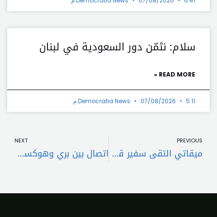
6:41 م
07/08/2026
Democratia News
سلام: نثمّن دور السعودية في لبنان
READ MORE »
5:11 م
07/08/2026
Democratia News
t
Prev
NEXT
PREVIOUS
ميقاتي التقى سفير قطر وهذا ما تم بحثه
اتصال بين بري وهوكستين لضبط الخروقات الإسرائيلية