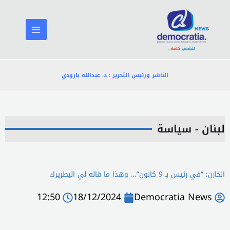
خطي
لى
لمحتوى
الناشر ورئيس التحرير : د. عبدالله بارودي
لبنان - سياسة
الخازن: “في رئيس بـ 9 كانون”… وهذا ما قاله لي البطريرك
12:50
18/12/2024
Democratia News