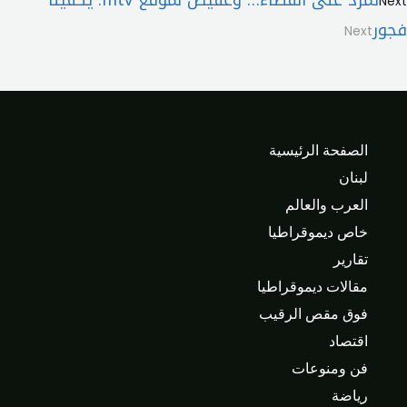
تمرّد على القضاء… وعقيص لموقع mtv: يكفينا
Next
فجور
Next
الصفحة الرئيسية
لبنان
العرب والعالم
خاص ديموقراطيا
تقارير
مقالات ديموقراطيا
فوق مقص الرقيب
اقتصاد
فن ومنوعات
رياضة