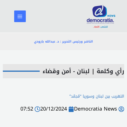
خطي
لى
لمحتوى
الناشر ورئيس التحرير : د. عبدالله بارودي
رأي وكلمة
|
لبنان - أمن وقضاء
التهريب بين لبنان وسوريا “مُجمّد”
07:52
20/12/2024
Democratia News