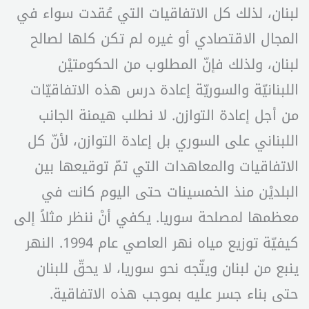
لبنان، لذلك كل الاتفاقيات التي عُقدت سواء في
المجال الاقتصادي أو غيره لم تكن كلها لصالح
لبنان، ولذلك فإنّ المطلوب من الحكومتيْن
اللبنانيّة والسوريّة إعادة درس هذه الاتفاقيّات
من أجل إعادة التوازن. لا نطلب هيمنة الجانب
اللبناني على السوري بل إعادة التوازن، لأنّ كل
الاتفاقيات والمعاهدات التي تمّ توقيعها بين
البلديْن منذ الخمسينات حتى اليوم كانت في
معظمها لمصلحة سوريا. يكفي أنْ ننظر مثلاً إلى
كيفيّة توزيع مياه نهر العاصي عام 1994. النهر
ينبع من لبنان ويتّجه نحو سوريا، لا يحقّ للبنان
حتى بناء جسر عليه بموجب هذه الاتفاقية.