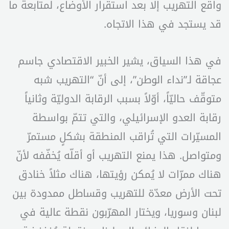
واقع التهريب إلّا بعد استقرار الأوضاع، لمتابعة ما
قد يستجد في هذا الاتجاه.
في هذا السياق، يشير الخبير الاقتصادي جاسم
عجاقة لـ”نداء الوطن”، إلى أنّ “التهريب شبه
متوقّف حاليّاً، أوّلاً بسبب الرقابة الدوليّة وثانياً
رقابة العدو الإسرائيلي، والتي تتمّ بواسطة
المسيّرات التي تُراقب المنطقة بشكلٍ مستمرّ
ومتواصل. هذا يمنع التهريب أو أقلّه يُخفّفه لأنّ
هناك ممرّات لا يُمكن رؤيتها، هناك مثلاً خنادق
تحت الأرض معدّة للتهريب وقساطل ممدودة بين
لبنان وسوريا، ويختار المهرّبون نقطة عالية في