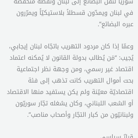
سوريا لنقل البضائع إلى لبنان ونقطة مُنخفضة
في لبنان ويمدّون قسطلاً بلاستيكيّاً ويمرّرون
عبره البضائع”.
وعمّا إذا كان مردود التهريب باتجّاه لبنان إيجابي،
يُجيب: “مَن يُطالب بدولة القانون لا يُمكنه اعتماد
اقتصاد غير رسمي، ومن وجهة نظر اجتماعية
بحت أموال التهريب كانت تذهب إلى فئة
اقتصاديّة معيّنة ولم يكن يستفيد منها الاقتصاد
أو الشعب اللبناني، وكان يشغله تجّار سوريّون
ولبنانيّون من كبار التجّار وأصحاب مناصب”.
قرارٌ سياسي