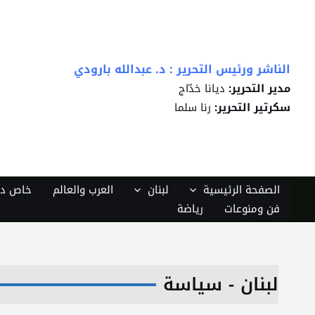
خطي
لى
لمحتوى
الناشر ورئيس التحرير : د. عبدالله بارودي
مدير التحرير:
ديانا خدّاج
سكرتير التحرير:
رنا سلما
الصفحة الرئيسية
لبنان
العرب والعالم
خاص دي
فن ومنوعات
رياضة
لبنان - سياسة