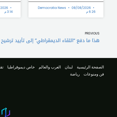
/2026
Democratia News
08/08/2026
6:26 م
3:14 م
Prev
PREVIOUS
هذا ما دفع “اللقاء الديمقراطي” إلى تأييد ترشيح
الصفحة الرئيسية
لبنان
العرب والعالم
خاص ديموقراطيا
تقا
فن ومنوعات
رياضة
ia News |