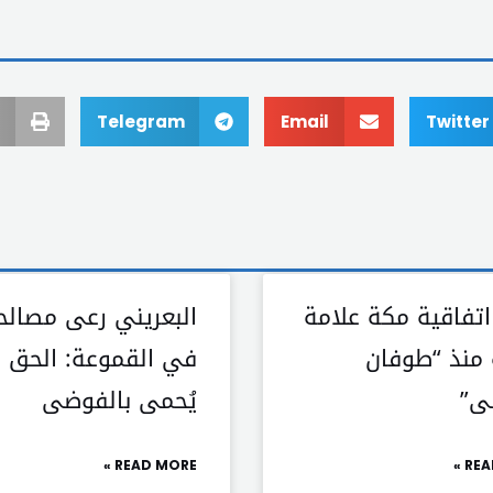
Telegram
Email
Twitter
اتفاقية مكة علامة
البعريني رعى مصالح
 منذ “طوفان
في القموعة: الحق ل
ى”
يُحمى بالفوضى
READ MORE »
REA