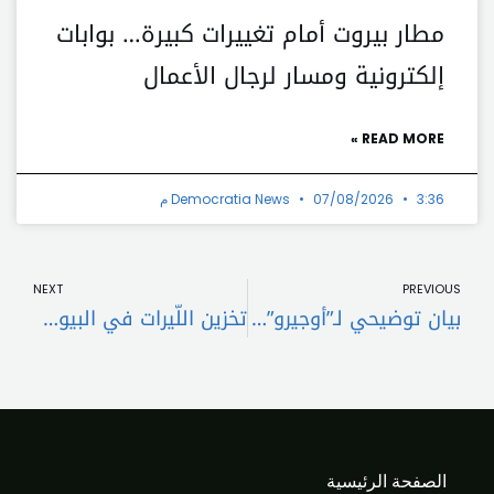
مطار بيروت أمام تغييرات كبيرة… بوابات
إلكترونية ومسار لرجال الأعمال
READ MORE »
3:36 م
07/08/2026
Democratia News
t
Prev
NEXT
PREVIOUS
بيان توضيحي لـ”أوجيرو”: جباية فواتير الإتصالات تتوقف سنويًا في ٢٣ كانون الأول
تخزين اللّيرات في البيوت… بدلاً من الدولارات
الصفحة الرئيسية