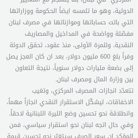
الدولية، وهو ما تلمسه ايضاً الحكومة ووزاراتها
التي باتت حساباتها وموازناتها في مصرف لبنان
مفصّلة وواضحة في المداخيل والمصاريف
النقدية. وللمرة الأولى، منذ عقود، تحقق الدولة
وفراً بلغ 600 مليون دولار، بعد ان كان العجز يصل
إلى بضعة مليارات دولار سنوياً، نتيجة التعاون
بين وزارة المال ومصرف لبنان.
تتعدّد انجازات المصرف المركزي، وتغيب
الاخفاقات، ليشكّل الاستقرار النقدي انجازاً مهماً،
وانطلاقة نحو تحسين وضع الليرة اللبنانية لاحقاً.
وفي حال اتجه لبنان نحو استقرار سياسي، فمن
المؤكد ان سعر الصرف سيتغيّر نحو تحسين قيمة