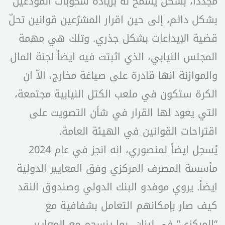
مجدداً، بشكل يسمح له بزيادة سحوبات المودعين
بشكل دائم، إلى حين اقرار المشرّعين قوانين تحلّ
قضية الإيداعات بشكل جذري. وتلك هي مهمة
المجلس النيابي، الذي اثبتت فيه ايضاً لجنة المال
والموازنة انها قادرة على صياغة مخارج، الاّ ان
الكرة ستكون في ملعب الكتل النيابية مجتمعة،
التي يعود لها القرار في شأن التصويت على
اقتراحات القوانين في الهيئة العامة.
يُسجل ايضاً لمنصوري، انه انجز في عام 2024
مأسسة المصرف المركزي وفق المعايير الدولية
ايضاً. يروي موفدو البنك الدولي وصندوق النقد
كيف صار بإمكانهم التعامل بشفافية مع
“المركزي” في لبنان، بما ينسجم مع المعايير