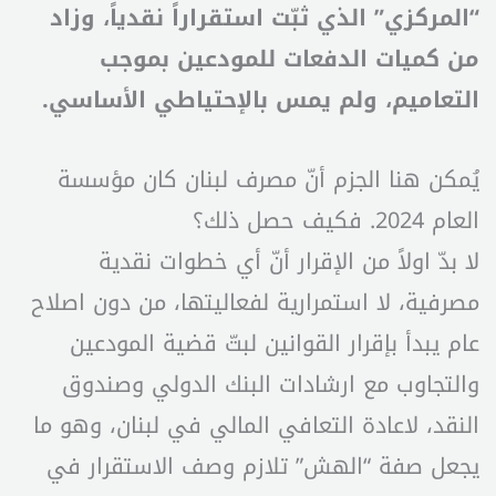
“المركزي” الذي ثبّت استقراراً نقدياً، وزاد
من كميات الدفعات للمودعين بموجب
التعاميم، ولم يمس بالإحتياطي الأساسي.
يُمكن هنا الجزم أنّ مصرف لبنان كان مؤسسة
العام 2024. فكيف حصل ذلك؟
لا بدّ اولاً من الإقرار أنّ أي خطوات نقدية
مصرفية، لا استمرارية لفعاليتها، من دون اصلاح
عام يبدأ بإقرار القوانين لبتّ قضية المودعين
والتجاوب مع ارشادات البنك الدولي وصندوق
النقد، لاعادة التعافي المالي في لبنان، وهو ما
يجعل صفة “الهش” تلازم وصف الاستقرار في