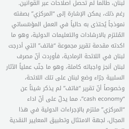
لبنان، طالما لم تحصل اصلاحات عبر القوانين.
رغم ذلك، يمكن الإشارة إلى “المركزي” بصفته
نموذجاً يُحتذى به حالياً في العمل المؤسّساتي
المُلتزم بالارشادات والتعليمات الدولية، وهو ما
اكدته مقدمة تقرير مجموعة “فاتف” التي أدرجت
لبنان في اللائحة الرمادية، فأوردت أنّ مصرف
لبنان أنجز واجباته كاملة، وهو ما جنّب عملياً الآثار
السلبية جرّاء وضع لبنان على تلك اللائحة،
وخصوصاً أنّ تقرير “فاتف” لم يذكر شيئاً عن
“cash economy”، مما يدلّ على أنّ اداء
“المركزي” ملتزم بالإجراءات الدولية في هذا
المجال، لجهة الامتثال وتطبيق المعايير النقدية