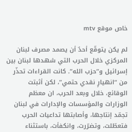
خاص موقع mtv
لم يكن يتوقّع أحدٌ أن يصمد مصرف لبنان
المركزي خلال الحرب التي شهدها لبنان بين
إسرائيل و”حزب الله”. كانت القراءات تحذّر
من “انهيارٍ نقدي حتمي”، لكن أثبتت
الوقائع، خلال وبعد الحرب، ان معظم
الوزارات والمؤسسات والإدارات في لبنان
تجمّد إنتاجها، وأصابتها تداعيات الحرب
فتعطّلت، وتضرّرت، وانكفأت، باستثناء