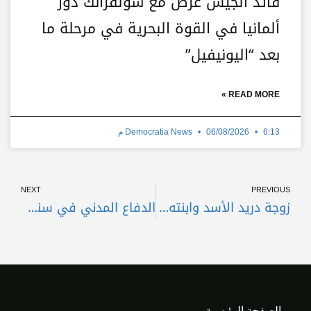
قائد الجيش عرض مع سولفرانك دور
ألمانيا في القوة البحرية في مرحلة ما
بعد “اليونيفيل”
READ MORE »
6:13 م
06/08/2026
Democratia News
xt
Prev
NEXT
PREVIOUS
زوجة دريد الأسد وابنته أمام القضاء اللبناني
الدفاع المدني في سنة لا تُمحى من الذاكرة
الصفحة الرئيسية