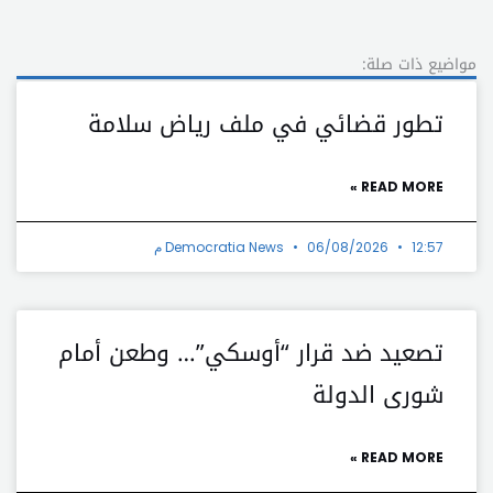
مواضيع ذات صلة:
تطور قضائي في ملف رياض سلامة
READ MORE »
12:57 م
06/08/2026
Democratia News
تصعيد ضد قرار “أوسكي”… وطعن أمام
شورى الدولة
READ MORE »