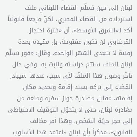
لبنان إلى حين تسلّم القضاء اللبناني ملف
استرداده من القضاء المصري، لكنّ مرجعاً قانونياً
أكد لـ«الشرق الأوسط»، أن «فترة احتجاز
القرضاوي لن تكون مفتوحة، بل مقيدة بمدة
زمنية لا تتعدى الشهر الواحد». وقال: «فور تسلّم
لبنان الملف ستتم دراسته والبتّ به، وفي حال
تأخّر وصول هذا الملفّ لأي سبب، عندها سيبادر
القضاء إلى تركه بسند إقامة وتحديد مكان
إقامته، مقابل مصادرة جواز سفره ومنعه من
مغادرة لبنان، حتى لا يتحوّل التوقيف الاحتياطي
إلى حجز حريّة الشخص، وهذا أمر مخالف
للقانون»، مذكراً بأن لبنان «اعتمد هذا الأسلوب