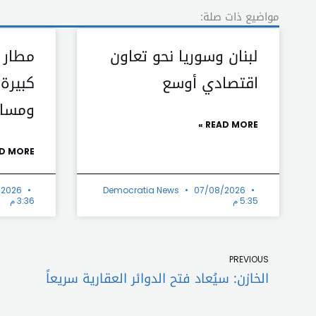
مواضيع ذات صلة:
لبنان وسوريا نحو تعاون
مطار ب
اقتصادي أوسع
كبيرة…
ومسار
READ MORE »
D MORE »
/2026
Democratia News
07/08/2026
5:35 م
3:36 م
Prev
PREVIOUS
الخازن: سيُعاد فتح الدوائر العقارية سريعاً