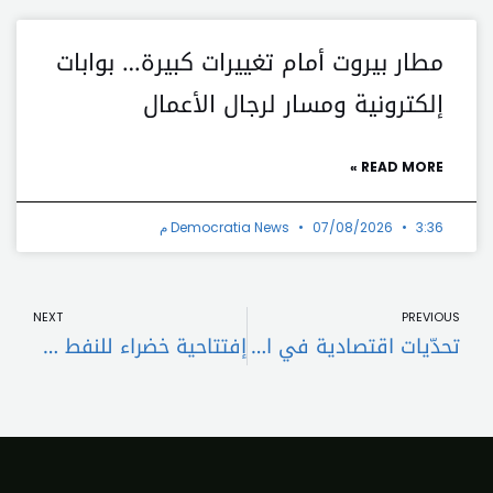
مطار بيروت أمام تغييرات كبيرة… بوابات
إلكترونية ومسار لرجال الأعمال
READ MORE »
3:36 م
07/08/2026
Democratia News
t
Prev
NEXT
PREVIOUS
تحدّيات اقتصادية في العام 2025
إفتتاحية خضراء للنفط في أوّل أيام 2025