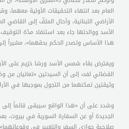
وأوضح مصدر قضائي لـ«الشرق الأوسط»، أن المح
العام بعد انتهاء التحقيقات الأولية معهما، و
الأراضي اللبنانية، وأحال الملفّ إلى القاضي 
الأسد ووالدتها جاء بعد استنفاد مدّة التوقيف
هذا الأساس وتصدر الحكم بحقهما»، مشيراً إلى
ويفترض بقاء شمس الأسد ورشا خزيم على الأراض
القضائي لفت إلى أن السيدتين «تعانيان من وض
وثيقتين تمكنهما من التجول بموجبها في الأراضي
وشدد على أن «هذا الواقع سيبقى قائماً إلى 
الجديدة أو عن السفارة السورية في بيروت، بعد
صلاحية جوازي السفر والتغيير في وقوعاتهما».