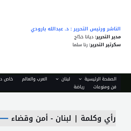
خطي
لى
لمحتوى
الناشر ورئيس التحرير : د. عبدالله بارودي
مدير التحرير:
ديانا خدّاج
سكرتير التحرير:
رنا سلما
الصفحة الرئيسية
لبنان
العرب والعالم
خاص دي
فن ومنوعات
رياضة
رأي وكلمة
|
لبنان - أمن وقضاء