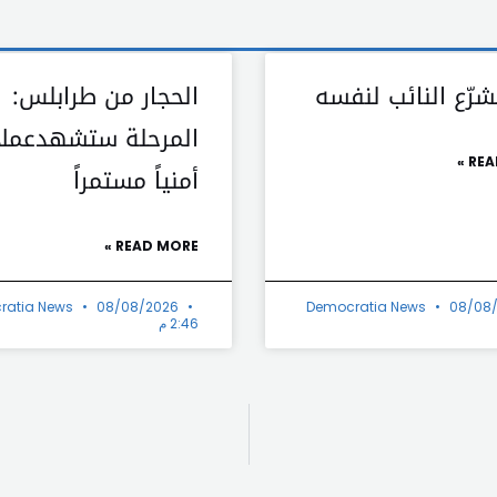
شرّع النائب لنفسه
الحجار من طرابلس:
المرحلة ستشهدعملاً
REA
أمنياً مستمراً
READ MORE »
ratia News
08/08/2026
Democratia News
08/08
2:46 م