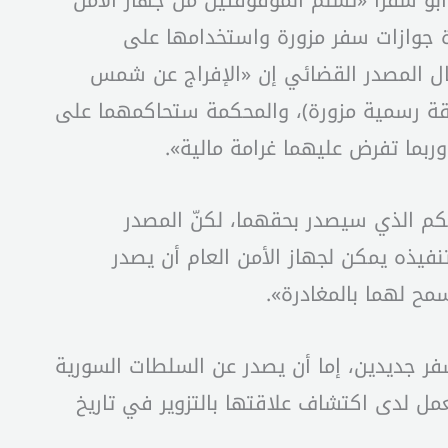
بو شقرا «تسلّم الموقوفتين من جهاز الأمن
زة جوازات سفر مزورة واستخدامها على
وقال المصدر القضائي إن «الإفراج عن شمس
ثيقة رسمية مزورة)، والمحكمة ستحاكمهما على
بما تفرض عليهما غرامة مالية».
كم الذي سيصدر بحقهما، لكنّ المصدر
فيذه يمكن لجهاز الأمن العام أن يصدر
مح لهما بالمغادرة».
ر جديدين، إما أن يصدر عن السلطات السورية
مل لدى اكتشاف علاقتها بالتزوير في تاريخ