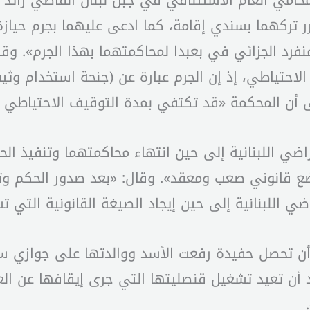
امي العام الاستئنافي في جبل لبنان القاضي رائد أ
قرر تركهما بسندي إقامة، كما ادعى عليهما بجرم حيا
المنفرد الجزائي في بعبدا لمحاكمتهما بهذا الجرم». 
 الاحتياطي، إذ إن الجرم عبارة عن (جنحة استخدام و
 أن المحكمة «قد تكتفي بمدة التوقيف الاحتياطي ور
ي اللبنانية إلى حين انتهاء محاكمتهما وتنفيذ الح
ع قانوني صعب ومعقد». وقال: «بعد صدور الحكم وتن
 اللبنانية إلى حين إيجاد الصيغة القانونية التي تس
أن تحصل حفيدة رفعت الأسد ووالدتها على جوازي سف
 أن تعيد تشغيل قنصليتها التي جرى إيقافها عن الع