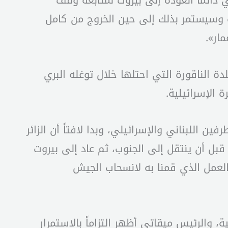
ي دائماً العودة إلى بيروت لمتابعة وقف
ورة وسيستمر بذلك إلى حين الخروج من كامل
مار».
ة الناقورة التي احتلها خلال توغله البري
 الإسرائيلية.
 اللبناني والإسرائيلي، وبدا لافتاً أن الزائر
قبل أن ينتقل إلى الجنوب، ثم عاد إلى بيروت
نجيب ميقاتي حيث قال “ما زال لدينا 20 يوماً وسنستمر بالعمل الذي قمنا به لانسحاب الجيش
 والرئيس ميقاتي أظهر التزاماً بالاستمرار