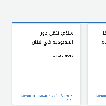
ا
سلام: نثمّن دور
ه
السعودية في لبنان
READ MORE »
Democratia News
07/08/2026
Democ
5:11 م