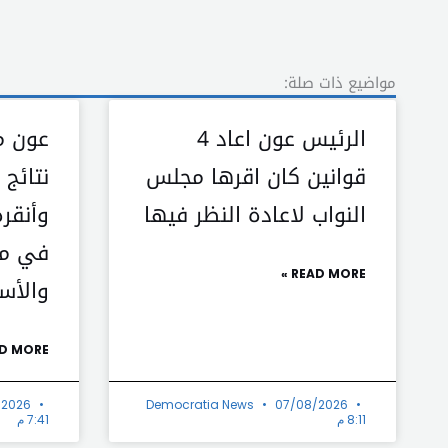
مواضيع ذات صلة:
الرئيس عون اعاد 4
عون م
قوانين كان اقرها مجلس
نتائج
النواب لاعادة النظر فيها
وأنقرة
في مل
READ MORE »
والأس
D MORE »
/2026
Democratia News
07/08/2026
8:11 م
7:41 م