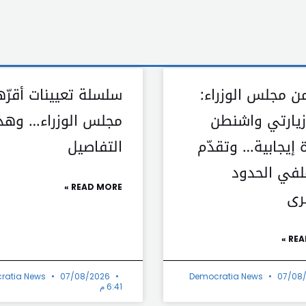
ن مجلس الوزراء:
سلسلة تعيينات أقرّه
 زيارتي واشنطن
مجلس الوزراء… وهذ
 إيجابية… وتقدّم
التفاصيل
في الحدود
READ MORE »
رى
REA
ratia News
07/08/2026
Democratia News
07/08
6:41 م