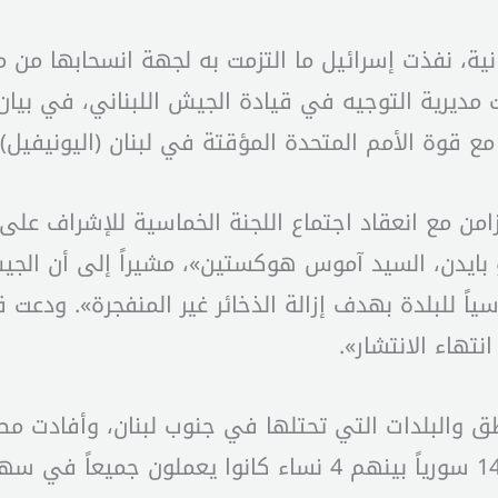
نانية، نفذت إسرائيل ما التزمت به لجهة انسحابها من 
ت مديرية التوجيه في قيادة الجيش اللبناني، في بيا
مع قوة الأمم المتحدة المؤقتة في لبنان (اليونيفيل)»
تزامن مع انعقاد اجتماع اللجنة الخماسية للإشراف عل
ايدن، السيد آموس هوكستين»، مشيراً إلى أن الجي
ياً للبلدة بهدف إزالة الذخائر غير المنفجرة». ودعت
نتهاء الانتشار».
 والبلدات التي تحتلها في جنوب لبنان، وأفادت مصادر
اختطفت عدداً من المزارعين بينهم 5 لبنانيين و14 سورياً بينهم 4