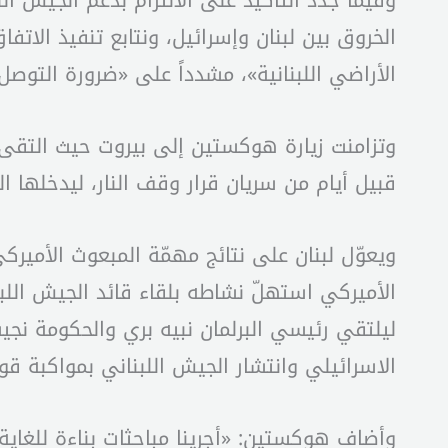
وفيما جدد التأكيد على الالتزام بدعم الجيش الل
الخروق بين لبنان وإسرائيل، ونتابع تنفيذ الات
الأراضي اللبنانية»، مشدداً على «ضرورة التوصل إ
وتزامنت زيارة هوكستين إلى بيروت حيث التقى م
قبيل أيام من سريان قرار وقف النار، ليدخلها ا
ويعوّل لبنان على نتائج مهمّة المبعوث الأميركي
الأميركي استهلّ نشاطه بلقاء قائد الجيش اللب
الاسرائيلي وانتشار الجيش اللبناني بمواكبة قوا
وأضاف هوكستين: «أجرينا مباحثات بناءة للغاية 