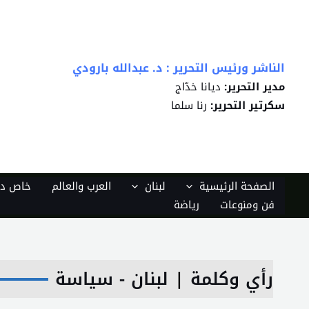
خطي
لى
لمحتوى
الناشر ورئيس التحرير : د. عبدالله بارودي
مدير التحرير:
ديانا خدّاج
سكرتير التحرير:
رنا سلما
الصفحة الرئيسية
لبنان
العرب والعالم
خاص دي
فن ومنوعات
رياضة
رأي وكلمة
|
لبنان - سياسة