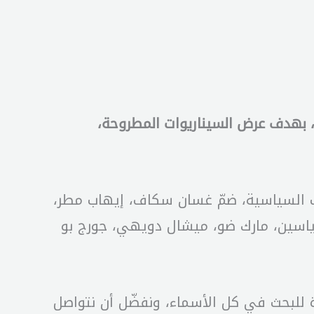
ية، بهدف عرض السيناريوات المطروحة،
اب السياسية، ضمّ غسان سكاف، إيهاب مطر،
ن ياسين، مارك ضو، ميشال دويهي، جورج بو
ّة للبحث في كل الأسماء، ونفضّل أن نتواصل