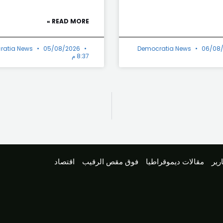
READ MORE »
ratia News
05/08/2026
Democratia News
06/08
8:37 م
رير
مقالات ديموقراطيا
فوق مقص الرقيب
اقتصاد