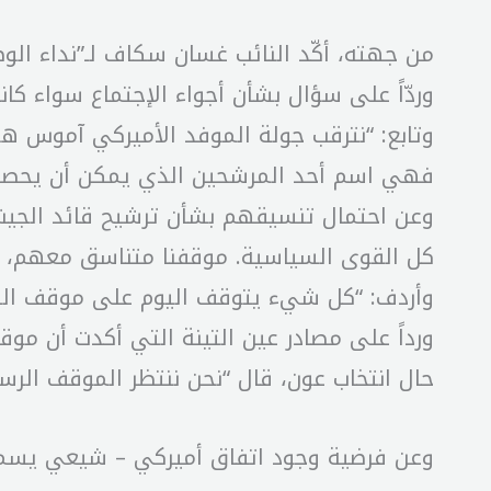
من جهته، أكّد النائب غسان سكاف لـ”نداء الوطن”
وردّاً على سؤال بشأن أجواء الإجتماع سواء كان
فهي اسم أحد المرشحين الذي يمكن أن يحصل على أكثر من 65 صوتاً وق
وعن احتمال تنسيقهم بشأن ترشيح قائد الجيش مع 
كل القوى السياسية. موقفنا متناسق معهم، ولا ي
وأردف: “كل شيء يتوقف اليوم على موقف الثن
ورداً على مصادر عين التينة التي أكدت أن مو
حال انتخاب عون، قال “نحن ننتظر الموقف الرس
وعن فرضية وجود اتفاق أميركي – شيعي يسمح ب