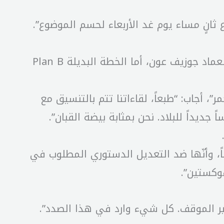
ع ثانٍ مساء يوم غد الأربعاء لحسم الموضوع”.
وتابع: “نترقب جولة الموفد الأميركي آموس هوكستين ونتائجها. الخيار الأول لنا هو قائد الجيش العماد جوزيف عون، أما الخطة البديلة Plan B
، أجاب: “طبعاً، لقاءاتنا تتم بالتنسيق مع
ديداً للبلاد. نحن بمثابة بيضة القبان”.
ً، وأنّها ضد التعديل الدستوري المطلوب في
هوكستين”.
ير الموقف. كل شيء وارد في هذا الصدد”.