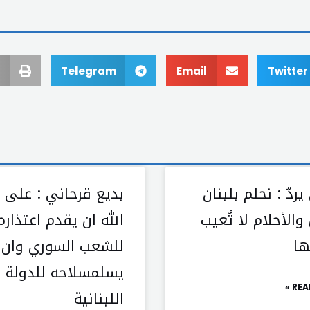
Telegram
Email
Twitter
يردّ : نحلم بلبنان
بديع قرحاني : على 
الأحلام لا تُعيب
اللّٰه ان يقدم اعتذاره
ها
للشعب السوري وان
يسلمسلاحه للدولة
REA
اللبنانية