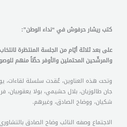
كتب ريشار حرفوش في “نداء الوطن”:
على بعد ثلاثة أيّام من الجلسة المنتظرة لانتخ
والمرشّحين المحتملين والأوفر حظّاً منهم للوصو
وتحت هذه العناوين، عُقدت سلسلة لقاءات، يو
جان طالوزيان، بلال حشيمي، بولا يعقوبيان، ف
شكيان، ووضاح الصادق، وغيرهم.
الاجتماع وصفه النائب وضاح الصادق بالتشاوري،