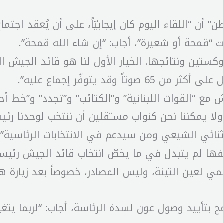
 أن “اللقاء اليوم كان إيجابيّاً، على أن يُعقد اجتما
ت “قمحة أو شعيرة”، أجاب: “إن شاء الله قمحة”.
د يتوفّر إجماع عليه”.
“القوات اللبنانية” و”الكتائب” و”تجدد” و”خط أحمر”
مكننا نحن كنواب مستقلين أن ننتخب لوحدنا رئيساً ج
ائي الشيعي ومن سيدعم في الانتخابات الرئاسية”.
قفها لم يتبدل في ما يخصّ انتخاب قائد الجيش رئيسا
مي لعين التينة، وليس المصادر، خصوصاً بعد زيارة 
تأييد وصول عون لسدة الرئاسة، أجاب: “لربما يتغ