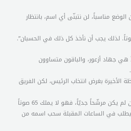
الوضع مناسباً، لن نتبنّى أي اسم، بانتظار
ً هي جهاد أزعور، والباقون متساوون
 الأخيرة بغرض انتخاب الرئيس، لكن الفريق
وختم: “رئيس تيار المردة سليمان فرنجية لم يكن منذ اللحظة الأولى إسماً جدّياً، وفريد هيكل الخازن لم يكن مرشّحاً جديّاً، فهو لا يملك 65 صوتاً
ي سيطلب في الساعات المقبلة سحب اسمه من