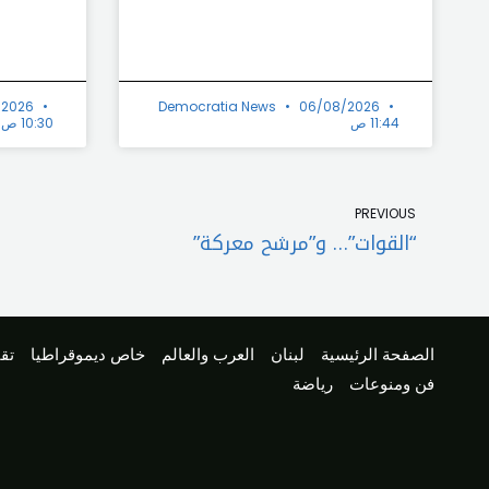
/2026
Democratia News
06/08/2026
11:44 ص
10:30 ص
Prev
PREVIOUS
“القوات”… و”مرشح معركة”
الصفحة الرئيسية
لبنان
العرب والعالم
خاص ديموقراطيا
تقا
فن ومنوعات
رياضة