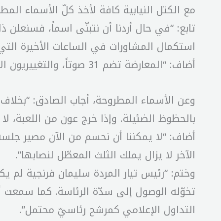
مع الكتل النيابية كافة لأخذ كلّ الأسماء المطرو
تابع: “في حال أردنا أن نتبنّى اسماً، فسنعلن ذل
استكمال المشاورات في الساعات الأخيرة التي 
أضاف: “المعارضة تضم 31 صوتاً، والتغييريون الآخرون المقرّبون من المعارضة يوازي عددهم الـ 30 صوتاً. لذلك يجب أن نأخذ كل ذلك في الحسبان”.
وعن الأسماء المطروحة، أجاب الصادق: “بخلاف 
بالحظوظ الضئيلة. وإذا خرج عون من اللعبة، ل
أضاف: “لا يمكننا أن نحسم من الآن مصير جلس
الآخر لا يزال يملك الثلث المعطّل لنصابها”.
تخوّله الوصول إلى سدّة الرئاسة. كما سمعت 
التداول الإعلامي كمرشح رئاسيّ محتمل”.