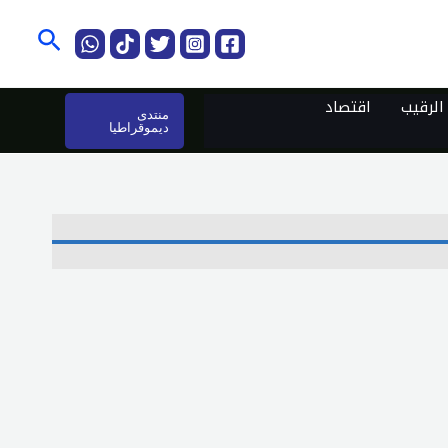
البحث
لرقيب
اقتصاد
منتدى
ديموقراطيا