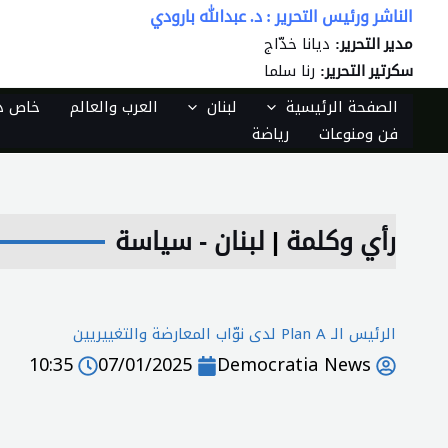
خطي
الناشر ورئيس التحرير : د. عبدالله بارودي
لى
ديانا خدّاج
مدير التحرير:
لمحتوى
رنا سلما
سكرتير التحرير:
الصفحة الرئيسية
لبنان
العرب والعالم
خاص دي
فن ومنوعات
رياضة
رأي وكلمة
|
لبنان - سياسة
الرئيس الـ Plan A لدى نوّاب المعارضة والتغييريين
10:35
07/01/2025
Democratia News