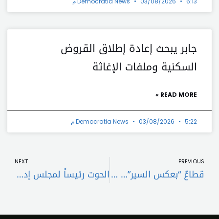
6:13 م
03/08/2026
Democratia News
جابر يبحث إعادة إطلاق القروض
السكنية وملفات الإغاثة
READ MORE »
5:22 م
03/08/2026
Democratia News
t
Prev
NEXT
PREVIOUS
قطاعٌ “بعكس السير”… ونصيحةٌ للـ2025
الحوت رئيساً لمجلس إدارة الـ”MEA” لولاية جديدة