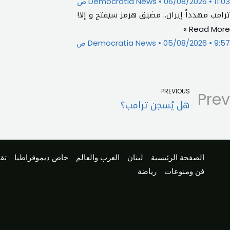
11:03 ص
06/08/2026
Democratia News
ترامب مهدداً إيران.. مضيق هرمز سيفتح و إلا!
Read More »
9:57 ص
05/08/2026
Democratia News
PREVIOUS
Prev
هل يُسجن ترامب؟
الصفحة الرئيسية
لبنان
العرب والعالم
خاص ديموقراطيا
تقا
فن ومنوعات
رياضة