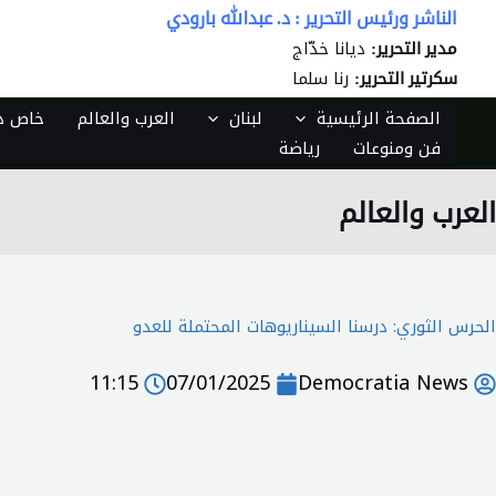
خطي
الناشر ورئيس التحرير : د. عبدالله بارودي
لى
ديانا خدّاج
مدير التحرير:
لمحتوى
رنا سلما
سكرتير التحرير:
الصفحة الرئيسية
لبنان
العرب والعالم
خاص دي
فن ومنوعات
رياضة
العرب والعالم
الحرس الثوري: درسنا السيناريوهات المحتملة للعدو
11:15
07/01/2025
Democratia News