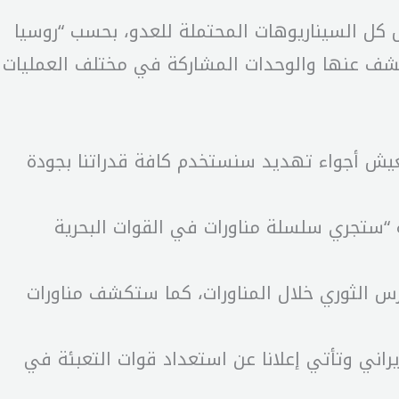
 کل السيناريوهات المحتملة للعدو، بحسب “روسيا
سيكشف عنها والوحدات المشاركة في مختلف العمليات
 نعيش أجواء تهديد سنستخدم کافة قدراتنا بجودة
ه “ستجري سلسلة مناورات في القوات البحرية
رس الثوري خلال المناورات، كما ستكشف مناورات
قافية قتالية بمشارکة 110 آلاف من أبناء الشعب الإيراني وتأتي إعلانا عن استعداد قوات التعبئة في