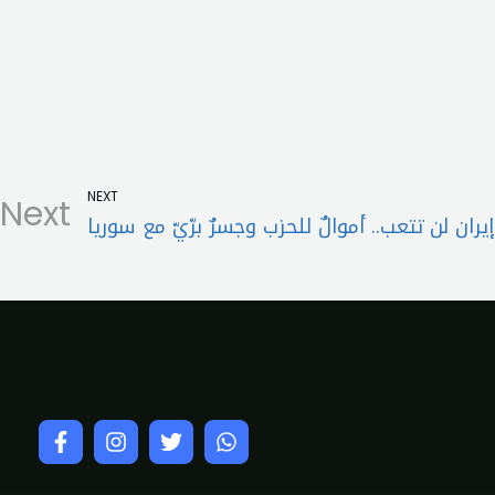
NEXT
Next
إيران لن تتعب.. أموالٌ للحزب وجسرٌ برّيّ مع سوريا