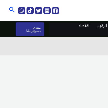
البحث
لرقيب
اقتصاد
منتدى
ديموقراطيا