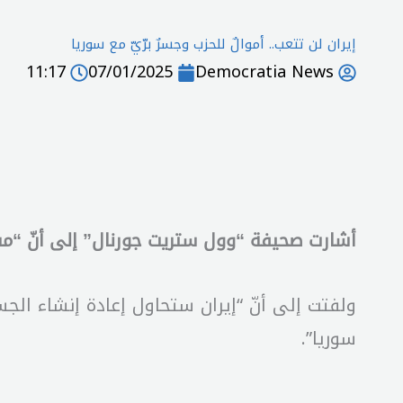
إيران لن تتعب.. أموالٌ للحزب وجسرٌ برّيّ مع سوريا
11:17
07/01/2025
Democratia News
أشارت صحيفة “وول ستريت جورنال” إلى أنّ “مسؤو
ولفتت إلى أنّ “إيران ستحاول إعادة إنشاء الج
سوريا”.