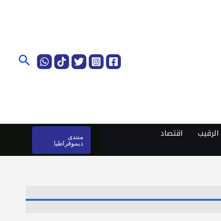
البحث
لرقيب
اقتصاد
منتدى
ديموقراطيا