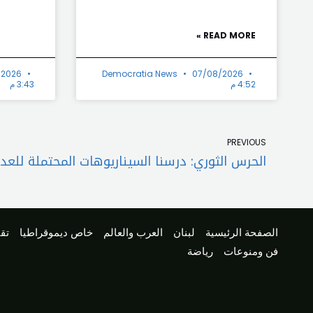
READ MORE »
/2026
Democratia News
07/08/2026
4:52 م
3:43 م
Prev
PREVIOUS
الحرس الثوري: درسنا السيناريوهات المحتملة للعد
الصفحة الرئيسية
لبنان
العرب والعالم
خاص ديموقراطيا
تقا
فن ومنوعات
رياضة