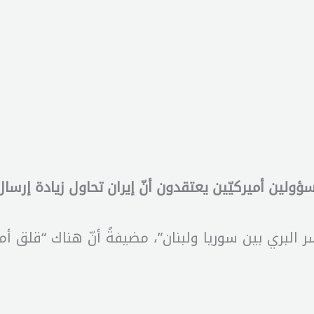
لين أميركيّين يعتقدون أنّ إيران تحاول زيادة إرسال 
سر البري بين سوريا ولبنان”، مضيفةً أنّ هناك “قلق 