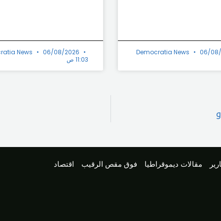
ratia News
06/08/2026
Democratia News
06/08
11:03 ص
و
رير
مقالات ديموقراطيا
فوق مقص الرقيب
اقتصاد