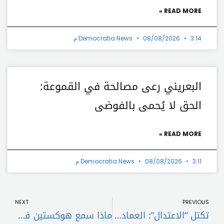
READ MORE »
3:14 م
08/08/2026
Democratia News
البعريني رعى مصالحة في القموعة:
الحق لا يُحمى بالفوضى
READ MORE »
3:11 م
08/08/2026
Democratia News
t
Prev
NEXT
PREVIOUS
تكتل “الاعتدال”: العماد جوزيف عون مرشحنا للرئاسة
ماذا سمع هوكستين في بيروت… وبماذا أجاب؟