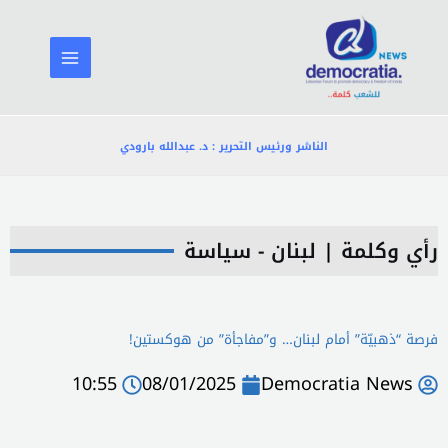
خطي
لى
لمحتوى
الناشر ورئيس التحرير : د. عبدالله بارودي
رأي وكلمة
|
لبنان - سياسة
فرصة “ذهبيّة” أمام لبنان… و”مفاجأة” من هوكستين!
10:55
08/01/2025
Democratia News