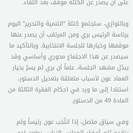
على أن يصدر عن الكتلة موقف بعد اللقاء.
وبالتوازي، ستجتمع كتلة “التنمية والتحرير” اليوم
برئاسة الرئيس بري ومن المرتقب أن يصدر عنها
موقفها وخيارها للجلسة الانتخابية. وبالتأكيد ما
سيصدر عن هذا الاجتماع محوري وأساسي وقد
يبدّل مشهد الجلسة، علماً أن بري لم يسرْ بخيار
العماد عون لأسباب متعلقة بتعديل الدستور،
استنادا إلى ما ورد في احكام الفقرة الثالثة من
المادة 49 من الدستور.
وفي سياق متصل، إذا انتُخب عون رئيساً ولم
يتقدم ثلث أعضاء المجلس النيابي بطعن لدى