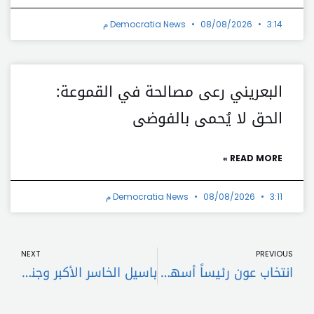
3:14 م
08/08/2026
Democratia News
البعريني رعى مصالحة في القموعة:
الحق لا يُحمى بالفوضى
READ MORE »
3:11 م
08/08/2026
Democratia News
t
Prev
NEXT
PREVIOUS
انتخاب عون رئيساً أسهل من اتفاق وقف النار المتشدد؟
باسيل الخاسر الأكبر وجنرال عون جديد في بعبدا