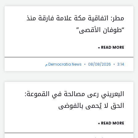
مطر: اتفاقية مكة علامة فارقة منذ
“طوفان الأقصى”
READ MORE »
3:14 م
08/08/2026
Democratia News
البعريني رعى مصالحة في القموعة:
الحق لا يُحمى بالفوضى
READ MORE »