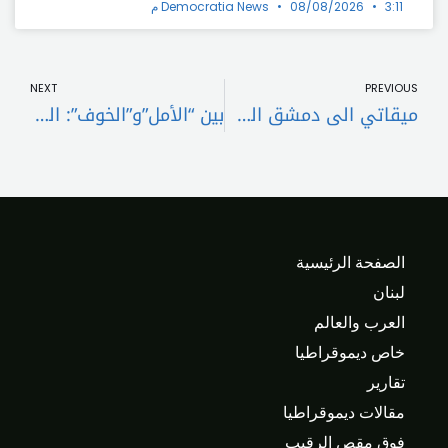
3:11 م
08/08/2026
Democratia News
t
Prev
NEXT
PREVIOUS
ميقاتي الى دمشق السبت
بين “الأمل”و”الخوف”: اللبنانيون يتهافتون إلى بيع دولاراتهم!..
الصفحة الرئيسية
لبنان
العرب والعالم
خاص ديموقراطيا
تقارير
مقالات ديموقراطيا
فوق مقص الرقيب