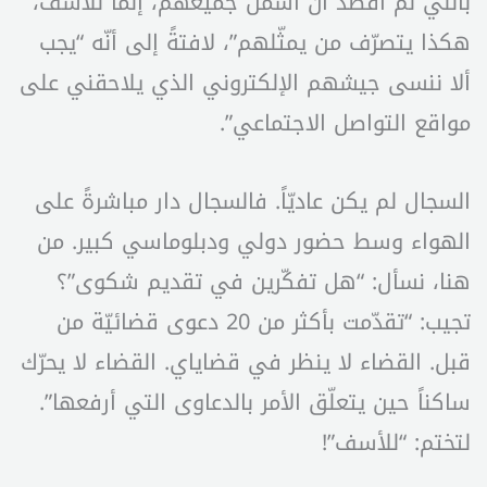
بأنّني لم أقصد أن أشمل جميعهم، إنّما للأسف،
هكذا يتصرّف من يمثّلهم”، لافتةً إلى أنّه “يجب
ألا ننسى جيشهم الإلكتروني الذي يلاحقني على
مواقع التواصل الاجتماعي”.
السجال لم يكن عاديّاً. فالسجال دار مباشرةً على
الهواء وسط حضور دولي ودبلوماسي كبير. من
هنا، نسأل: “هل تفكّرين في تقديم شكوى”؟
تجيب: “تقدّمت بأكثر من 20 دعوى قضائيّة من
قبل. القضاء لا ينظر في قضاياي. القضاء لا يحرّك
ساكناً حين يتعلّق الأمر بالدعاوى التي أرفعها”.
لتختم: “للأسف”!