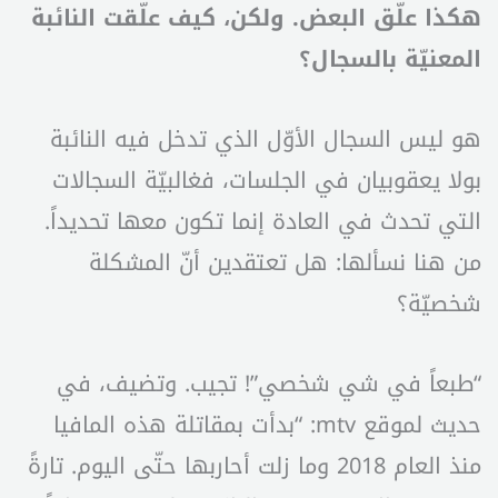
هكذا علّق البعض. ولكن، كيف علّقت النائبة
المعنيّة بالسجال؟
هو ليس السجال الأوّل الذي تدخل فيه النائبة
بولا يعقوبيان في الجلسات، فغالبيّة السجالات
التي تحدث في العادة إنما تكون معها تحديداً.
من هنا نسألها: هل تعتقدين أنّ المشكلة
شخصيّة؟
“طبعاً في شي شخصي”! تجيب. وتضيف، في
حديث لموقع mtv: “بدأت بمقاتلة هذه المافيا
منذ العام 2018 وما زلت أحاربها حتّى اليوم. تارةً