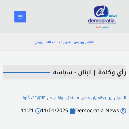
خطي
لى
لمحتوى
الناشر ورئيس التحرير : د. عبدالله بارودي
رأي وكلمة
|
لبنان - سياسة
السجال بين يعقوبيان وعون مستمرّ… ونوّاب من “التيّار” تدخّلوا
11:21
11/01/2025
Democratia News