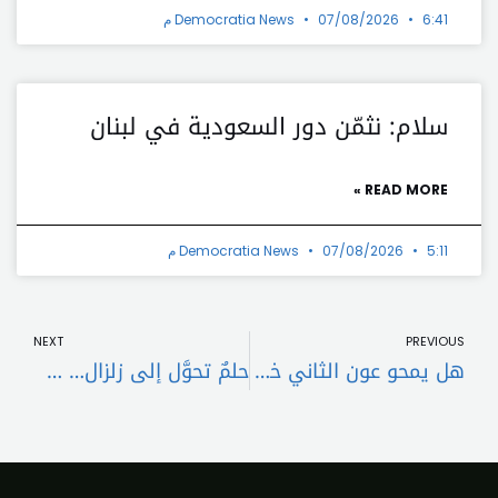
6:41 م
07/08/2026
Democratia News
سلام: نثمّن دور السعودية في لبنان
READ MORE »
5:11 م
07/08/2026
Democratia News
t
Prev
NEXT
PREVIOUS
هل يمحو عون الثاني خطايا عون الأول؟
حلمٌ تحوَّل إلى زلزال… هل ينجح لبنان في الامتحان؟