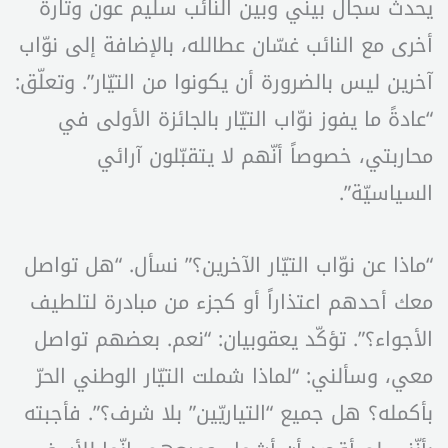
يحدث سجال بيني وبين النائب سليم عون وتارةً
أخرى مع النائب غسّان عطالله، بالإضافة إلى نوّاب
آخرين ليس بالضرورة أن يكونوا من التيّار”. وتعلّق:
“عادةً ما يفوز نوّاب التيّار بالجائزة الأولى في
محاربتي، خصوصاً أنّهم لا يتقبّلون آرائي
السياسيّة”.
“ماذا عن نوّاب التيّار الآخرين؟” نسأل. “هل تواصل
معك أحدهم اعتذاراً أو كجزء من مبادرة لتلطيف
الأجواء؟”. تؤكّد يعقوبيان: “نعم. بعضهم تواصل
معي، وسألني: “لماذا شملت التيّار الوطني الحرّ
بأكمله؟ هل جميع “التياريّين” بلا شرف؟”. فأجبته