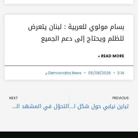
بسام مولوي للعربية : لبنان يتعرض
للظلم ويحتاج إلى دعم الجميع
READ MORE »
3:14 م
05/08/2026
Democratia News
t
Prev
NEXT
PREVIOUS
تباين نيابي حول شكل الحكومة الجديدة… وإصرار على “خطاب القسم”
التحوّل في المشهد السياسي: “عظمة على عظمة”!