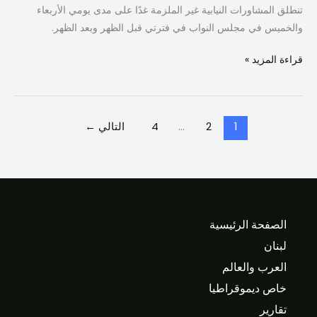
النيابية
تنطلق المشاورات النيابية غير الملزمة غدًا على مدى يومي الأربعاء
غير
والخميس في مجلس النواب في فترتي قبل الظهر وبعد الظهر.
الملزمة!
قراءة المزيد »
1
2
…
4
التالي
←
الصفحة الرئيسية
لبنان
العرب والعالم
خاص ديموقراطيا
تقارير