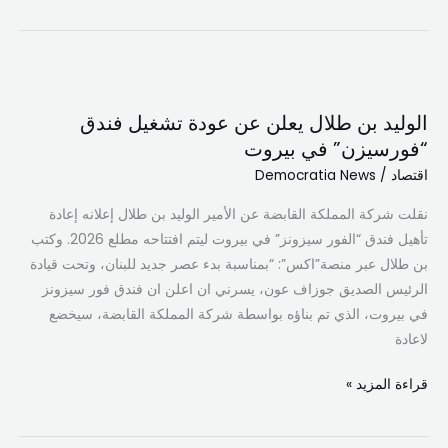
الوليد
بن
الوليد بن طلال يعلن عن عودة تشغيل فندق
طلال
“فورسيزن” في بيروت
يعلن
اقتصاد
/
Democratia News
عن
عودة
نقلت شركة المملكة القابضة عن الأمير الوليد بن طلال إعلانه إعادة
تشغيل
تأهيل فندق “الفور سيزونز” في بيروت ليتم افتتاحه مطلع 2026. وكتب
فندق
بن طلال عبر منصة”اكس”: “بمناسبة بدء عصر جديد للبنان، وتحت قيادة
“فورسيزن”
الرئيس الصديق جوزاف عون، يسرني ان اعلن ان فندق فور سيزونز
في
في بيروت، الذي تم بناؤه بواسطة شركة المملكة القابضة، سيخضع
بيروت
لاعادة
قراءة المزيد »