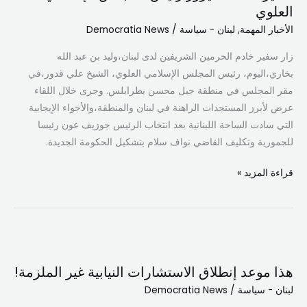
العلوي
رئيس
الأخبار المهمة
,
لبنان - سياسة
/
Democratia News
المجلس
الإسلامي
زار سفير خادم الحرمين الشريفين لدى لبنان،وليد بن عبد الله
العلوي
بخاري،اليوم، رئيس المجلس الإسلامي العلوي، الشيخ علي قدور،في
مقر المجلس في منطقة جبل محسن بطرابلس. وجرى خلال اللقاء
عرض لأبرز المستجدات الراهنة في لبنان والمنطقة،والأجواء الإيجابية
التي سادت الساحة اللبنانية بعد انتخاب الرئيس جوزيف عون رئيسا
للجمورية وتكليف القاضي نواف سلام بتشكيل الحكومة الجديدة.
قراءة المزيد »
هذا
موعد
هذا موعد إنطلاق الاستشارات النيابية غير الملزمة!
إنطلاق
لبنان - سياسة
/
Democratia News
الاستشارات