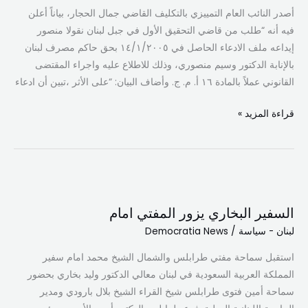
في
أصدر النائب العام التمييزي بالتكليف القاضي جمال الحجار، بياناً أعلن
حق
فيه أنه “طلب من قاضي التحقيق الأول في جبل لبنان نقولا منصور
حاكم
إيداعه ملف الادعاء الحاصل في ١٤/١/٢٠٠٥ بحق حاكم مصرف لبنان
مصرف
بالإنابة الدكتور وسيم منصوري، وذلك للاطلاع عليه واجراء المقتضى
لبنان
القانوني عملاً بالمادة ١٦ أ. م. ج. وأضاف البيان: “على الأثر ،تبين أن ادعاء
بالانابة
قراءة المزيد »
السفير
البخاري
السفير البخاري يزور المفتي امام
يزور
لبنان - سياسة
/
Democratia News
المفتي
امام
استقبل سماحة مفتي طرابلس والشمال الشيخ محمد امام سفير
المملكة العربية السعودية في لبنان معالي الدكتور وليد بخاري بحضور
سماحة أمين فتوى طرابلس شيخ القراء الشيخ بلال بارودي ومدير