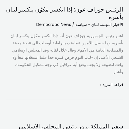
جوزاف
الرئيس جوزاف عون: إذا انكسر مكوّن ينكسر لبنان
عون:
بأسره
إذا
الأخبار المهمة
,
لبنان - سياسة
/
Democratia News
انكسر
مكوّن
اعتبر رئيس الجمهورية جوزاف عون أنه «إذا انكسر مكوّن ينكسر لبنان
ينكسر
بأسره، وما حصل بالأمس عملية ديمقراطية أوصلت الى نتيجة معينة
لبنان
والمصلحة العامة هي الأهم». وقال خلال لقائه وفد المجلس الإسلامي
بأسره
الشيعي الأعلى إن «لدينا اليوم فرص كبيرة جداً علينا استغلالها معاً ولا
وقت لتضييعه ولا يجب وضع أية عراقيل في وجه تشكيل الحكومة».
وأشار
قراءة المزيد »
سفير
المملكة
سفير المملكة يزور رئيس المجلس الإسلامي
يزور