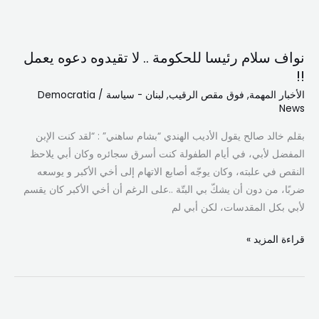
نواف
سلام
نواف سلام رئيسا للحكومة .. لا تقيدوه دعوه يعمل
رئيسا
!!
للحكومة
الأخبار المهمة
,
فوق مقص الرقيب
,
لبنان - سياسة
/
Democratia
..
News
لا
تقيدوه
بقلم خالد صالح يقول الأديب الهندي “بشام ساهني” : “لقد كنت الإبن
دعوه
المفضل لأبي، في أيام الطفولة كنت أسرق سجائره وكان أبي يلاحظ
يعمل
النقص في علبته، وكان يوجّه أصابع الاتهام إلى أخي الأكبر و يوسعه
!!
ضربًا، من دون أن يشكّ بي البتّة ..على الرغم أن أخي الأكبر كان يقسم
لأبي بكل المقدسات، لكن أبي لم
قراءة المزيد »
الرئيس