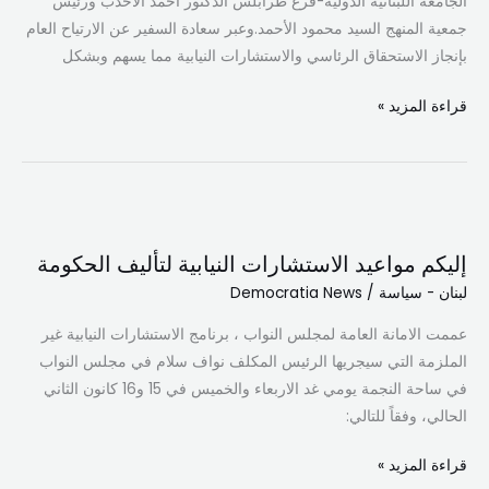
الجامعة اللبنانية الدولية-فرع طرابلس الدكتور أحمد الأحدب ورئيس
جمعية المنهج السيد محمود الأحمد.وعبر سعادة السفير عن الارتياح العام
بإنجاز الاستحقاق الرئاسي والاستشارات النيابية مما يسهم وبشكل
قراءة المزيد »
إليكم
مواعيد
إليكم مواعيد الاستشارات النيابية لتأليف الحكومة
الاستشارات
لبنان - سياسة
/
Democratia News
النيابية
لتأليف
عممت الامانة العامة لمجلس النواب ، برنامج الاستشارات النيابية غير
الحكومة
الملزمة التي سيجريها الرئيس المكلف نواف سلام في مجلس النواب
في ساحة النجمة يومي غد الاربعاء والخميس في 15 و16 كانون الثاني
الحالي، وفقاً للتالي:
قراءة المزيد »