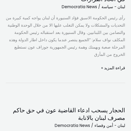
لبنان - سياسة
/
Democratia News
الفترة
تتطلب
رأى رئيس الحكومة الاسبق فؤاد السنيورة أن لبنان يواجه كمية كبيرة من
شجاعة
التحديات والمشكلات ولا يمكن التغلب عليها الا من خلال الوحدة الوطنية
في
والتضامن بين اللبنانيين. وقال السنيورة بعد استقباله رئيس الحكومة
اتخاذ
المكلف نواف سلام: “الجميع ينتصر عندما يكون داخل اطار الدولة وهذه
القرارات
المرحلة صعبة وبهمتك وهمة رئيس الجمهورية جوزاف عون نستطيع
الخروج من المأزق
قراءة المزيد »
الحجار
يسحب
الحجار يسحب ادعاء القاضية عون في حق حاكم
ادعاء
مصرف لبنان بالانابة
القاضية
لبنان - أمن وقضاء
/
Democratia News
عون