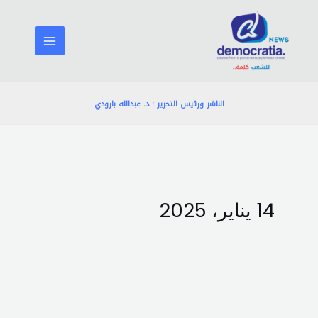
خطي
لى
لمحتوى
الناشر ورئيس التحرير : د. عبدالله بارودي
14 يناير، 2025
بخاري
زار