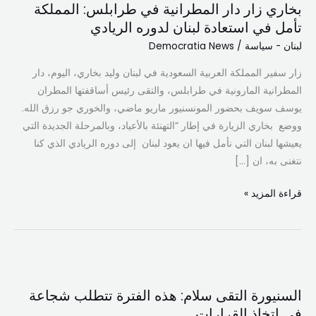
بخاري زار دار المطرانية في طرابلس: المملكة
دار
تأمل في استعادة لبنان لدوره الريادي
المطرانية
لبنان - سياسة
/
Democratia News
في
طرابلس:
زار سفير المملكة العربية السعودية في لبنان وليد بخاري، اليوم، دار
المملكة
المطرانية المارونية في طرابلس، والتقى رئيس أساقفتها المطران
تأمل
يوسف سويف بحضور المونسنيور ماريو ماضي، والخوري جو رزق الله.
في
ووضع بخاري الزيارة في إطار “التهنئة بالأعياد، وبالمرحلة الجديدة التي
استعادة
يعيشها لبنان التي نأمل فيها ان يعود لبنان إلى دوره الريادي الذي كنا
لبنان
نتغنى به، ان […]
لدوره
الريادي
قراءة المزيد »
السنيورة
التقى
السنيورة التقى سلام: هذه الفترة تتطلب شجاعة
سلام:
في اتخاذ القرارات
هذه