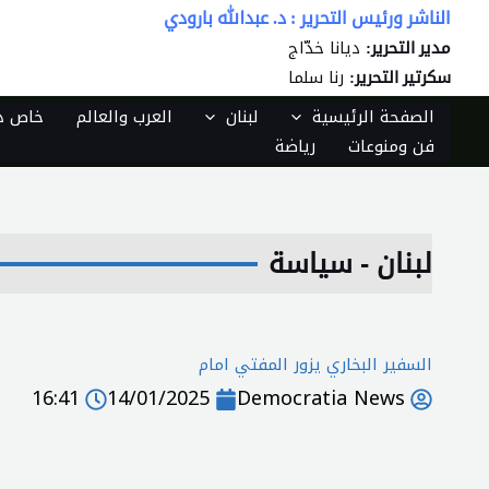
خطي
الناشر ورئيس التحرير : د. عبدالله بارودي
لى
ديانا خدّاج
مدير التحرير:
لمحتوى
رنا سلما
سكرتير التحرير:
الصفحة الرئيسية
لبنان
العرب والعالم
خاص دي
فن ومنوعات
رياضة
لبنان - سياسة
السفير البخاري يزور المفتي امام
16:41
14/01/2025
Democratia News