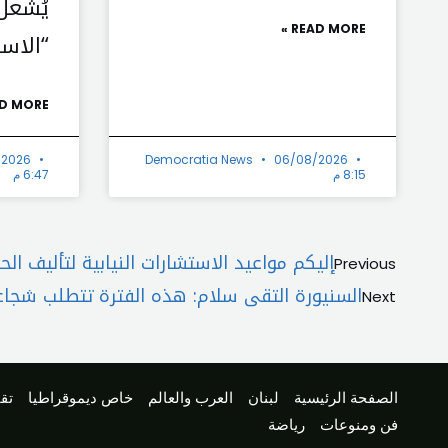
يُشعل
READ MORE »
“الاست
D MORE »
/2026
Democratia News
06/08/2026
8:15 م
6:47 م
Prev
إليكم مواعيد الاستشارات النيابية لتأليف ال
Previous
السنيورة التقى سلام: هذه الفترة تتطلب شجاعة
Next
الصفحة الرئيسية
لبنان
العرب والعالم
خاص ديموقراطيا
تقا
فن ومنوعات
رياضة