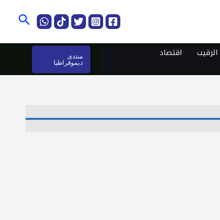
البحث
لرقيب
اقتصاد
منتدى
ديموقراطيا