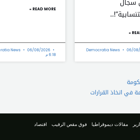
 سجال
READ MORE »
نسابية”!..
REA
ratia News
06/08/2026
Democratia News
06/08
6:18 م
Next
حكومة
 في اتخاذ القرارات
رير
مقالات ديموقراطيا
فوق مقص الرقيب
اقتصاد